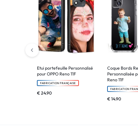
!
LIVRAISON
48
HEURES
!
Etui portefeuille Personnalisé
Coque Bords R
pour OPPO Reno 11F
Personnalisée 
Reno 11F
FABRICATION FRANÇAISE
FABRICATION FRAN
€
24.90
€
14.90