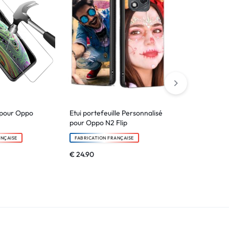
 pour Oppo
Etui portefeuille Personnalisé
Coque MagS
pour Oppo N2 Flip
Personnalisé
Reno 11F
ANÇAISE
FABRICATION FRANÇAISE
FABRICATION F
€
24.90
€
19.90