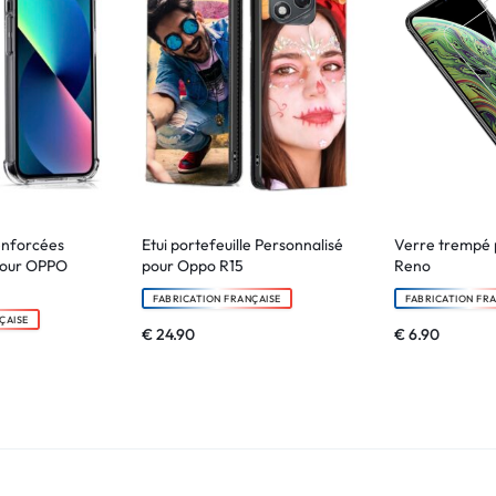
enforcées
Etui portefeuille Personnalisé
Verre trempé
pour OPPO
pour Oppo R15
Reno
FABRICATION FRANÇAISE
FABRICATION FR
ÇAISE
€
24.90
€
6.90