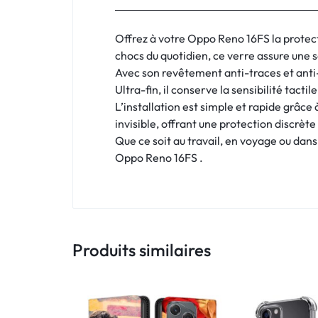
:
C'EST
Offrez à votre Oppo Reno 16FS la protect
chocs du quotidien, ce verre assure une s
NOUS
Avec son revêtement anti-traces et anti-r
Ultra-fin, il conserve la sensibilité tact
!
L’installation est simple et rapide grâce 
ET
invisible, offrant une protection discrè
Que ce soit au travail, en voyage ou dans 
POUR
Oppo Reno 16FS .
TOUS
BUDGETS
Produits similaires
C'EST
NOUS