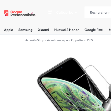
Catégories
COQUEPERSONNALISÉE.FR
LES
Apple
Samsung
Xiaomi
Huawei & Honor
Google Pixel
M
PLUS
Apple
Accueil
»
Shop
»
Verre trempé pour Oppo Reno 16FS
BELLES
Samsung
COQUES
Xiaomi
PERSONNALISÉES
C'EST
Huawei & Honor
NOUS
Google Pixel
!
Motorola
MADE