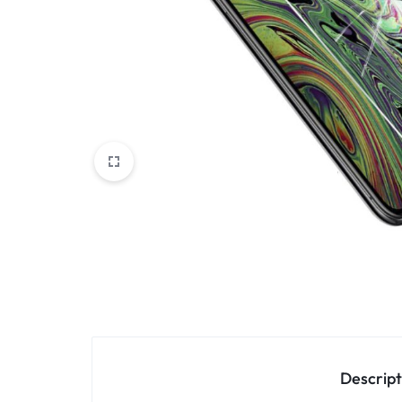
Oppo
IN
Asus
FRANCE
C'EST
Nokia – HMD
NOUS
OnePlus
!
Realme
POUR
Sony
TOUS
Vivo
LES
STYLES
Autres marques
Descript