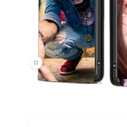
Oppo
IN
Asus
FRANCE
C'EST
Nokia – HMD
NOUS
OnePlus
!
Realme
POUR
Sony
TOUS
Vivo
LES
STYLES
Autres marques