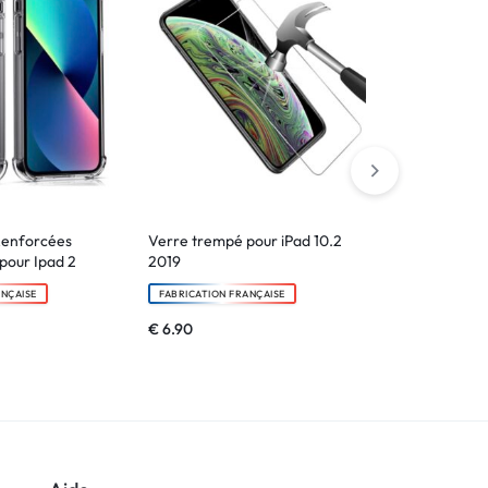
Renforcées
Verre trempé pour iPad 10.2
Coque Bords
pour Ipad 2
2019
Personnalisée
ANÇAISE
FABRICATION FRANÇAISE
FABRICATION F
€
6.90
€
14.90