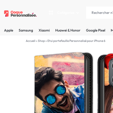
Catégories
COQUEPERSONNALISÉE.FR
LES
Apple
Samsung
Xiaomi
Huawei & Honor
Google Pixel
M
PLUS
Apple
Accueil
»
Shop
»
Etui portefeuille Personnalisé pour iPhone 6
BELLES
Samsung
COQUES
Xiaomi
PERSONNALISÉES
C'EST
Huawei & Honor
NOUS
Google Pixel
!
Motorola
MADE