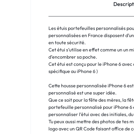
:
Descript
C'EST
NOUS
Les étuis portefeuilles personnalisés pou
personnalisées en France disposent d’un
!
en toute sécurité.
Cet étui s’utilise en effet comme un un m
ET
d’encombrer sa poche.
Cet étui est conçu pour le iPhone 6 avec o
POUR
spécifique au iPhone 6 )
TOUS
Cette housse personnalisée iPhone 6 est p
BUDGETS
personnalisé est une super idée.
Que ce soit pour la fête des mères, la fêt
C'EST
portefeuille personnalisé pour iPhone 6 
personnaliser l’étui avec des initiales, du
NOUS
Tu peux aussi mettre des photos de tes 
logo avec un QR Code faisant office de ca