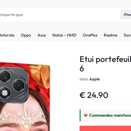
iPho
otorola
Oppo
Asus
Nokia – HMD
OnePlus
Realme
Son
Etui portefeui
6
dans
Apple
€
24.90
Commandez maintenan