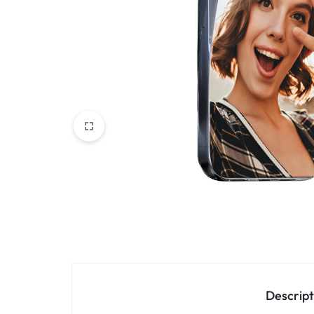
Oppo
IN
Asus
FRANCE
C'EST
Nokia – HMD
NOUS
OnePlus
!
Realme
POUR
Sony
TOUS
Vivo
LES
STYLES
Autres marques
Descript