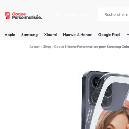
Catégories
COQUEPERSONNALISÉE.FR
LES
Apple
Samsung
Xiaomi
Huawei & Honor
Google Pixel
M
PLUS
Apple
Accueil
»
Shop
»
Coque Silicone Personnalisée pour Samsung Gala
BELLES
Samsung
COQUES
Xiaomi
PERSONNALISÉES
C'EST
Huawei & Honor
NOUS
Google Pixel
!
Motorola
MADE