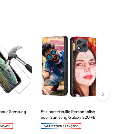
 pour Samsung
Etui portefeuille Personnalisé
Coque MagS
pour Samsung Galaxy S20 FE
Personnalisé
Galaxy S20 F
ANÇAISE
FABRICATION FRANÇAISE
FABRICATION F