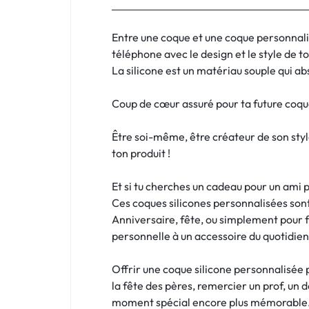
:
C'EST
Entre une coque et une coque personnal
téléphone avec le design et le style de t
NOUS
La silicone est un matériau souple qui abs
!
Coup de cœur assuré pour ta future coqu
ET
Être soi-même, être créateur de son styl
POUR
ton produit !
TOUS
Et si tu cherches un cadeau pour un ami
Ces coques silicones personnalisées sont
BUDGETS
Anniversaire, fête, ou simplement pour 
personnelle à un accessoire du quotidien
C'EST
Offrir une coque silicone personnalisée 
NOUS
la fête des pères, remercier un prof, un 
moment spécial encore plus mémorable