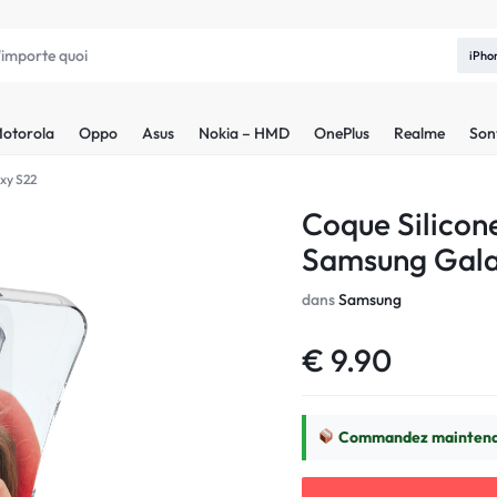
iPho
otorola
Oppo
Asus
Nokia – HMD
OnePlus
Realme
Son
xy S22
Coque Silicon
Samsung Gala
dans
Samsung
€
9.90
Commandez maintenan