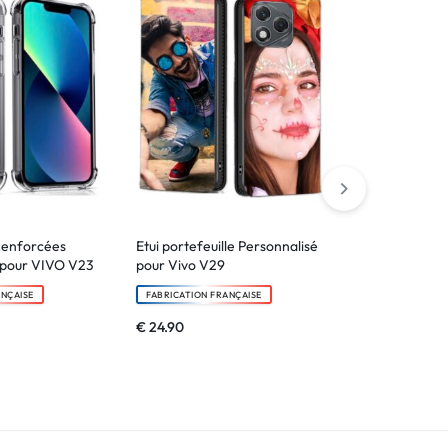
Renforcées
Etui portefeuille Personnalisé
Etui portefeu
 pour VIVO V23
pour Vivo V29
pour Vivo V4
ANÇAISE
FABRICATION FRANÇAISE
FABRICATION F
€
24.90
€
24.90