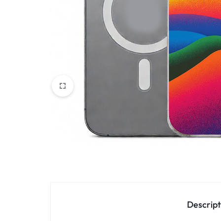
Oppo
IN
Asus
FRANCE
C'EST
Nokia – HMD
NOUS
OnePlus
!
Realme
POUR
Sony
TOUS
Vivo
LES
STYLES
Autres marques
Descript