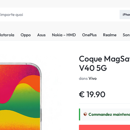
iPho
otorola
Oppo
Asus
Nokia – HMD
OnePlus
Realme
Son
Coque MagSaf
V40 5G
dans
Vivo
€
19.90
Commandez maintenan