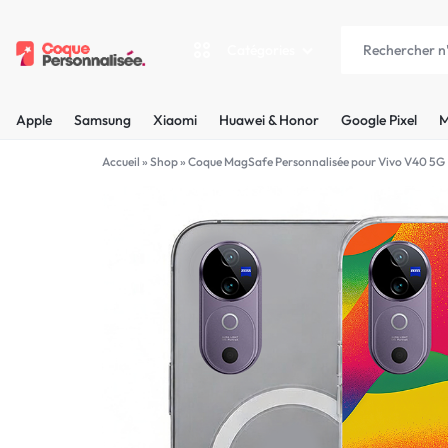
Catégories
COQUEPERSONNALISÉE.FR
LES
Apple
Samsung
Xiaomi
Huawei & Honor
Google Pixel
M
PLUS
Apple
Accueil
»
Shop
»
Coque MagSafe Personnalisée pour Vivo V40 5G
BELLES
Samsung
COQUES
Xiaomi
PERSONNALISÉES
C'EST
Huawei & Honor
NOUS
Google Pixel
!
Motorola
MADE