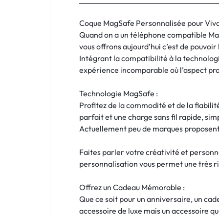
:
C'EST
Coque MagSafe Personnalisée pour Vivo V
Quand on a un téléphone compatible MagS
NOUS
vous offrons aujourd’hui c’est de pouvoir
Intégrant la compatibilité à la technol
!
expérience incomparable où l’aspect prat
ET
Technologie MagSafe :
Profitez de la commodité et de la fiabil
POUR
parfait et une charge sans fil rapide, simp
TOUS
Actuellement peu de marques proposent l
BUDGETS
Faites parler votre créativité et person
personnalisation vous permet une très ri
C'EST
Offrez un Cadeau Mémorable :
NOUS
Que ce soit pour un anniversaire, un ca
accessoire de luxe mais un accessoire qu