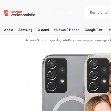
Catégories
COQUEPERSONNALISÉE.FR
LES
Apple
Samsung
Xiaomi
Huawei & Honor
Google Pixel
M
PLUS
Apple
Accueil
»
Shop
»
Coque MagSafe Personnalisée pour Samsung Gal
BELLES
Samsung
COQUES
Xiaomi
PERSONNALISÉES
C'EST
Huawei & Honor
NOUS
Google Pixel
!
Motorola
MADE