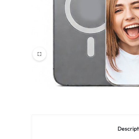
Oppo
IN
Asus
FRANCE
C'EST
Nokia – HMD
NOUS
OnePlus
!
Realme
POUR
Sony
TOUS
Vivo
LES
STYLES
Autres marques
Descript