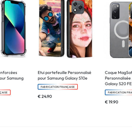
enforcées
Etui portefeuille Personnalisé
Coque MagSa
pour Samsung
pour Samsung Galaxy S10e
Personnalisée
Galaxy S20 FE
FABRICATION FRANÇAISE
ÇAISE
FABRICATION FR
€
24.90
€
19.90