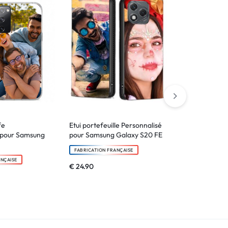
fe
Etui portefeuille Personnalisé
Coque Silico
 pour Samsung
pour Samsung Galaxy S20 FE
pour Samsun
FABRICATION FRANÇAISE
FABRICATION F
ANÇAISE
€
24.90
€
9.90