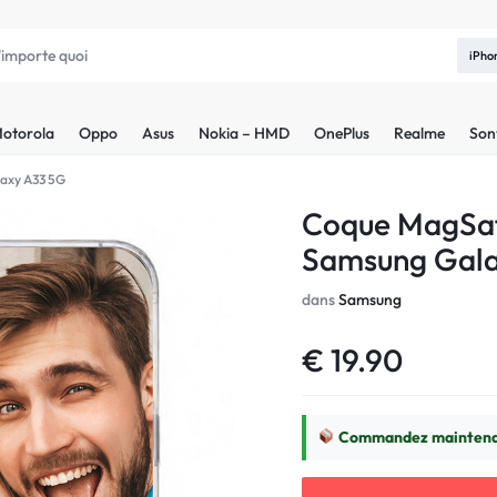
iPho
otorola
Oppo
Asus
Nokia – HMD
OnePlus
Realme
Son
axy A33 5G
Coque MagSaf
Samsung Gala
dans
Samsung
€
19.90
Commandez maintenan