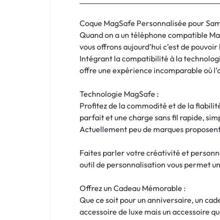
:
C'EST
Coque MagSafe Personnalisée pour Samsun
Quand on a un téléphone compatible MagS
NOUS
vous offrons aujourd’hui c’est de pouvoir
Intégrant la compatibilité à la techno
!
offre une expérience incomparable où l’a
ET
Technologie MagSafe :
Profitez de la commodité et de la fiabil
POUR
parfait et une charge sans fil rapide, simp
TOUS
Actuellement peu de marques proposent l
BUDGETS
Faites parler votre créativité et perso
outil de personnalisation vous permet un
C'EST
Offrez un Cadeau Mémorable :
NOUS
Que ce soit pour un anniversaire, un ca
accessoire de luxe mais un accessoire qu