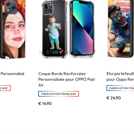
e Personnalisé
Coque Bords Renforcées
Etui portefeuil
Personnalisée pour OPPO Pad
pour Oppo Re
Air
ÇAISE
FABRICATION FR
FABRICATION FRANÇAISE
€
24.90
€
14.90