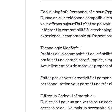
:
C'EST
Coque MagSafe Personnalisée pour Oppo A
Quand on a un téléphone compatible MagS
NOUS
vous offrons aujourd’hui c’est de pouvoir
Intégrant la compatibilité à la technol
!
expérience incomparable où l’aspect prat
ET
Technologie MagSafe :
Profitez de la commodité et de la fiabil
POUR
parfait et une charge sans fil rapide, simp
TOUS
Actuellement peu de marques proposent l
BUDGETS
Faites parler votre créativité et perso
personnalisation vous permet une très ri
C'EST
Offrez un Cadeau Mémorable :
NOUS
Que ce soit pour un anniversaire, un ca
accessoire de luxe mais un accessoire qu