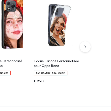
le Personnalisé
Coque Silicone Personnalisée
Etui portefeu
no
pour Oppo Reno
pour Oppo R
ANÇAISE
FABRICATION FRANÇAISE
FABRICATION F
€
9.90
€
24.90