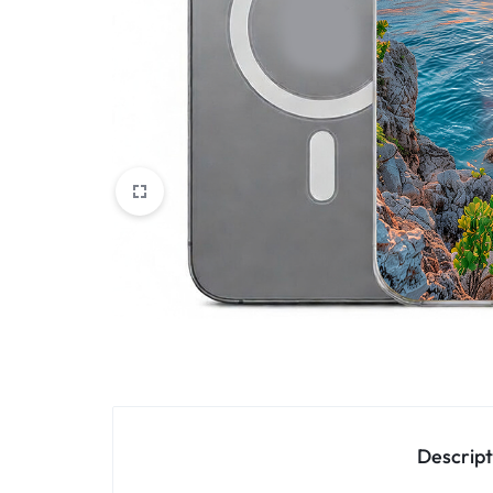
Oppo
IN
Asus
FRANCE
C'EST
Nokia – HMD
NOUS
OnePlus
!
Realme
POUR
Sony
TOUS
Vivo
LES
STYLES
Autres marques
Descript