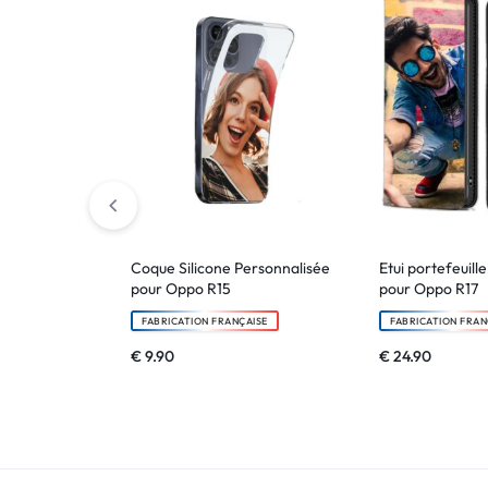
Coque Silicone Personnalisée
Etui portefeuill
pour Oppo R15
pour Oppo R17
FABRICATION FRANÇAISE
FABRICATION FRAN
€
9.90
€
24.90