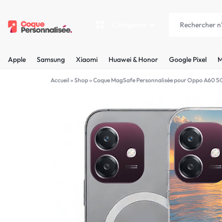
Catégories
COQUEPERSONNALISÉE.FR
LES
Apple
Samsung
Xiaomi
Huawei & Honor
Google Pixel
M
PLUS
Apple
Accueil
»
Shop
»
Coque MagSafe Personnalisée pour Oppo A60 5
BELLES
Samsung
COQUES
Xiaomi
PERSONNALISÉES
C'EST
Huawei & Honor
NOUS
Google Pixel
!
Motorola
MADE