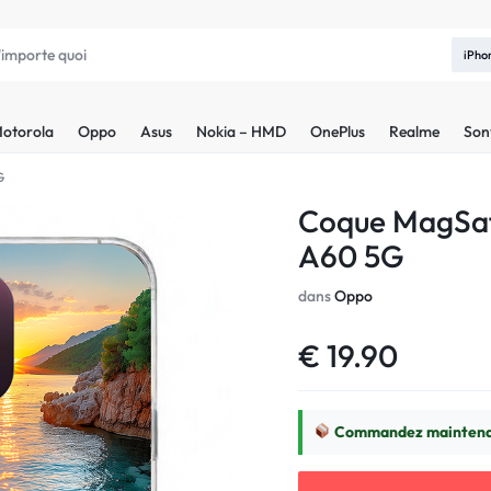
iPho
otorola
Oppo
Asus
Nokia – HMD
OnePlus
Realme
Son
G
Coque MagSaf
A60 5G
dans
Oppo
€
19.90
Commandez maintenan