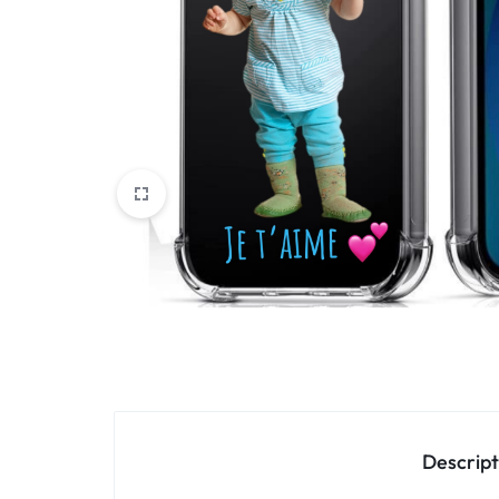
Oppo
IN
Asus
FRANCE
C'EST
Nokia – HMD
NOUS
OnePlus
!
Realme
POUR
Sony
TOUS
Vivo
LES
STYLES
Autres marques
Descript