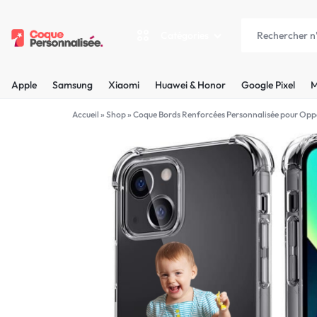
Catégories
COQUEPERSONNALISÉE.FR
LES
Apple
Samsung
Xiaomi
Huawei & Honor
Google Pixel
M
PLUS
Apple
Accueil
»
Shop
»
Coque Bords Renforcées Personnalisée pour Opp
BELLES
Samsung
COQUES
Xiaomi
PERSONNALISÉES
C'EST
Huawei & Honor
NOUS
Google Pixel
!
Motorola
MADE