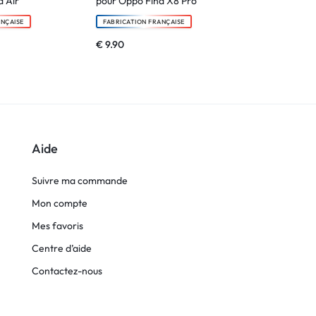
 Air
pour Oppo Find X8 Pro
X8 Pro
ANÇAISE
FABRICATION FRANÇAISE
FABRICATION F
€
9.90
€
6.90
Aide
Suivre ma commande
Mon compte
Mes favoris
Centre d’aide
Contactez-nous