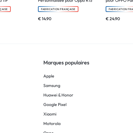
 11F
Personnalisée pour Oppo R15
pour OPPO Pad
ÇAISE
FABRICATION FRANÇAISE
FABRICATION FR
€
14.90
€
24.90
Marques populaires
Apple
Samsung
Huawei & Honor
Google Pixel
Xiaomi
Motorola