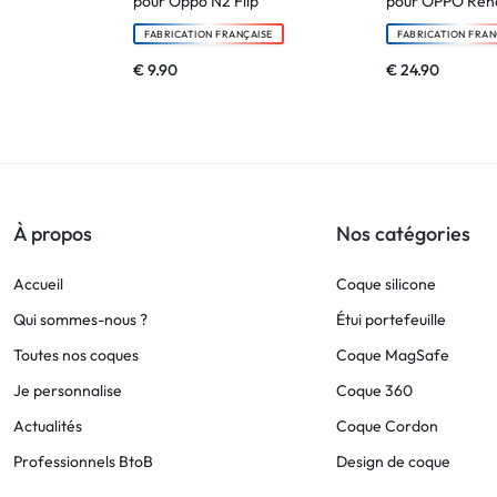
pour Oppo N2 Flip
pour OPPO Reno
FABRICATION FRANÇAISE
FABRICATION FRAN
€
9.90
€
24.90
À propos
Nos catégories
Accueil
Coque silicone
Qui sommes-nous ?
Étui portefeuille
Toutes nos coques
Coque MagSafe
Je personnalise
Coque 360
Actualités
Coque Cordon
Professionnels BtoB
Design de coque