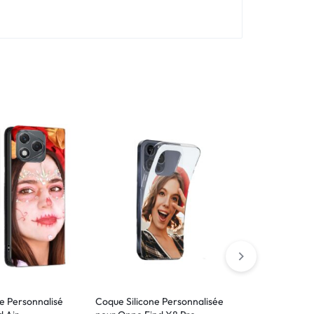
le Personnalisé
Coque Silicone Personnalisée
Verre trempé