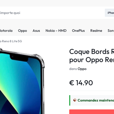
iPho
otorola
Oppo
Asus
Nokia – HMD
OnePlus
Realme
Son
o Reno 8 Lite 5G
Coque Bords R
pour Oppo Ren
dans
Oppo
€
14.90
Commandez maintenan