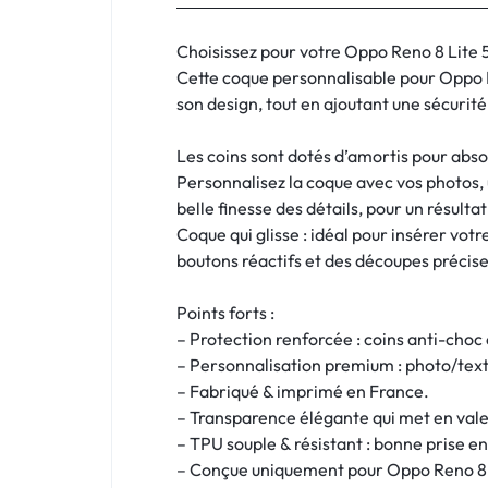
:
C'EST
Choisissez pour votre Oppo Reno 8 Lite 5
Cette coque personnalisable pour Oppo 
NOUS
son design, tout en ajoutant une sécurité
!
Les coins sont dotés d’amortis pour absor
Personnalisez la coque avec vos photos, u
ET
belle finesse des détails, pour un résultat
Coque qui glisse : idéal pour insérer vo
POUR
boutons réactifs et des découpes précise
TOUS
Points forts :
BUDGETS
– Protection renforcée : coins anti-choc
– Personnalisation premium : photo/texte
C'EST
– Fabriqué & imprimé en France.
– Transparence élégante qui met en vale
NOUS
– TPU souple & résistant : bonne prise en
– Conçue uniquement pour Oppo Reno 8 