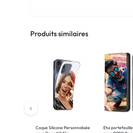
!
LIVRAISON
48
Produits similaires
HEURES
!
Coque Silicone Personnalisée
Etui portefeuill