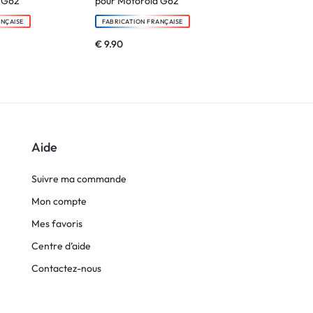
 G62
pour Motorola G62
pour Motorol
ANÇAISE
FABRICATION FRANÇAISE
FABRICATION F
€
9.90
€
9.90
Aide
Suivre ma commande
Mon compte
Mes favoris
Centre d’aide
Contactez-nous