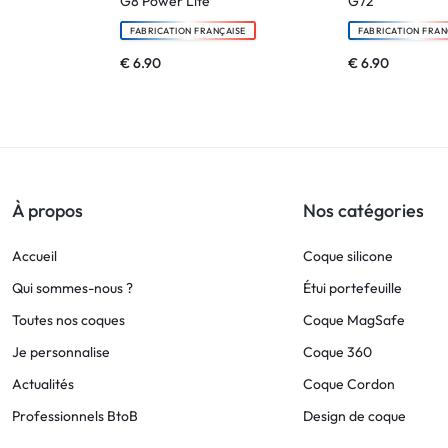
G8 Power Lite
G72
FABRICATION FRANÇAISE
FABRICATION FRAN
€
6.90
€
6.90
À propos
Nos catégories
Accueil
Coque silicone
Qui sommes-nous ?
Étui portefeuille
Toutes nos coques
Coque MagSafe
Je personnalise
Coque 360
Actualités
Coque Cordon
Professionnels BtoB
Design de coque