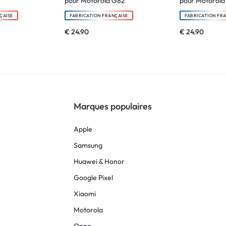
pour Motorola G82
pour Motorola
ÇAISE
FABRICATION FRANÇAISE
FABRICATION FR
€
24.90
€
24.90
Marques populaires
Apple
Samsung
Huawei & Honor
Google Pixel
Xiaomi
Motorola