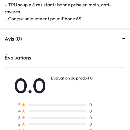
– TPU souple & résistant : bonne prise en main, anti-
rayures.
– Conçue uniquement pour iPhone 6S
Avis (0)
Évaluations
0.0
Évaluation du produit 0
0
5
0
4
0
3
0
2