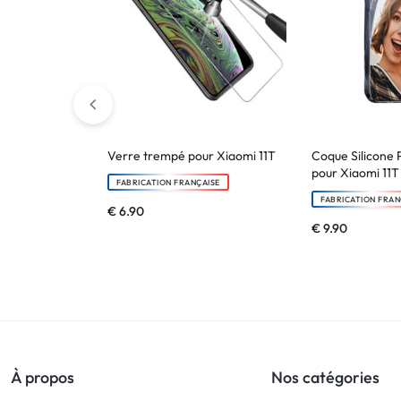
Verre trempé pour Xiaomi 11T
Coque Silicone 
pour Xiaomi 11T
FABRICATION FRANÇAISE
FABRICATION FRAN
€
6.90
€
9.90
À propos
Nos catégories