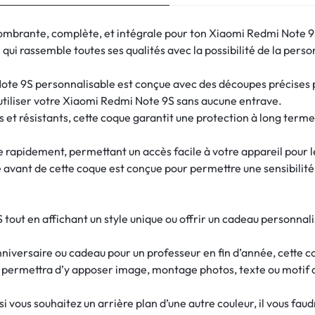
ombrante, complète, et intégrale pour ton Xiaomi Redmi Note 9
ui rassemble toutes ses qualités avec la possibilité de la perso
te 9S personnalisable est conçue avec des découpes précises po
utiliser votre Xiaomi Redmi Note 9S sans aucune entrave.
 et résistants, cette coque garantit une protection à long term
re rapidement, permettant un accès facile à votre appareil pour 
e avant de cette coque est conçue pour permettre une sensibilité d
out en affichant un style unique ou offrir un cadeau personnal
nniversaire ou cadeau pour un professeur en fin d’année, cette c
s permettra d’y apposer image, montage photos, texte ou motif 
 vous souhaitez un arrière plan d’une autre couleur, il vous fau