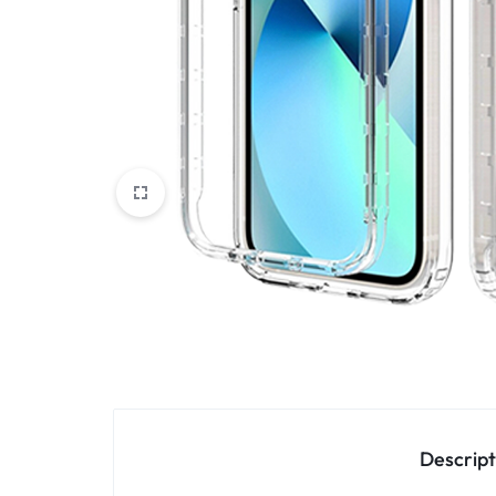
Oppo
IN
Asus
FRANCE
C'EST
Nokia – HMD
NOUS
OnePlus
!
Realme
POUR
Sony
TOUS
Vivo
LES
STYLES
Autres marques
Descript