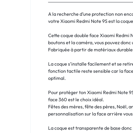
:
C'EST
A la recherche d’une protection non enc
votre Xiaomi Redmi Note 9S est la coque q
NOUS
Cette coque double face Xiaomi Redmi No
!
boutons et la caméra, vous pouvez donc 
Fabriquée à partir de matériaux durables
ET
La coque s’installe facilement et se reti
POUR
fonction tactile reste sensible car la fac
TOUS
optimal.
BUDGETS
Pour protéger ton Xiaomi Redmi Note 9S t
face 360 est le choix idéal.
C'EST
Fêtes des mères, fête des pères, Noël, a
personnalisation sur la face arrière vou
NOUS
La coque est transparente de base donc si