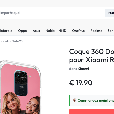
iPho
otorola
Oppo
Asus
Nokia – HMD
OnePlus
Realme
Son
mi Redmi Note 9S
Coque 360 Do
pour Xiaomi 
dans
Xiaomi
€
19.90
Commandez maintenan