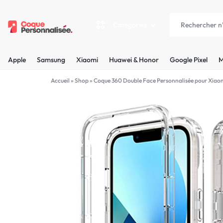
Catégories
COQUEPERSONNALISÉE.FR
LES
Apple
Samsung
Xiaomi
Huawei & Honor
Google Pixel
M
PLUS
Apple
Accueil
»
Shop
»
Coque 360 Double Face Personnalisée pour Xiao
BELLES
Samsung
COQUES
Xiaomi
PERSONNALISÉES
C'EST
Huawei & Honor
NOUS
Google Pixel
!
Motorola
MADE