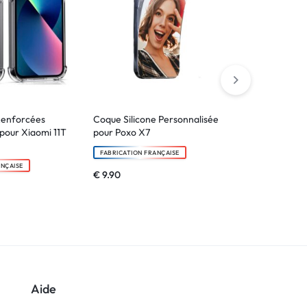
Renforcées
Coque Silicone Personnalisée
Etui portefeu
pour Xiaomi 11T
pour Poxo X7
pour Poxo X7
FABRICATION FRANÇAISE
FABRICATION F
ANÇAISE
€
9.90
€
24.90
Aide