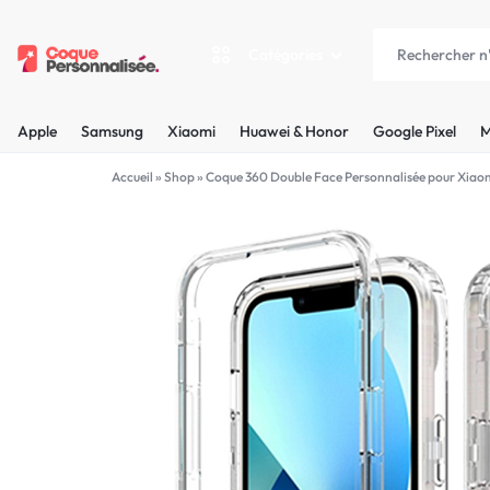
Catégories
COQUEPERSONNALISÉE.FR
LES
Apple
Samsung
Xiaomi
Huawei & Honor
Google Pixel
M
PLUS
Apple
Accueil
»
Shop
»
Coque 360 Double Face Personnalisée pour Xiaom
BELLES
Samsung
COQUES
Xiaomi
PERSONNALISÉES
C'EST
Huawei & Honor
NOUS
Google Pixel
!
Motorola
MADE