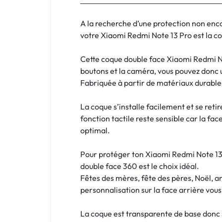
:
C'EST
A la recherche d’une protection non enc
votre Xiaomi Redmi Note 13 Pro est la coq
NOUS
Cette coque double face Xiaomi Redmi No
!
boutons et la caméra, vous pouvez donc 
Fabriquée à partir de matériaux durables
ET
La coque s’installe facilement et se reti
POUR
fonction tactile reste sensible car la fac
TOUS
optimal.
BUDGETS
Pour protéger ton Xiaomi Redmi Note 13 P
double face 360 est le choix idéal.
C'EST
Fêtes des mères, fête des pères, Noël, a
personnalisation sur la face arrière vou
NOUS
La coque est transparente de base donc si