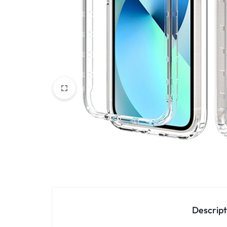
Oppo
IN
Asus
FRANCE
C'EST
Nokia – HMD
NOUS
OnePlus
!
Realme
POUR
Sony
TOUS
Vivo
LES
STYLES
Autres marques
Descript