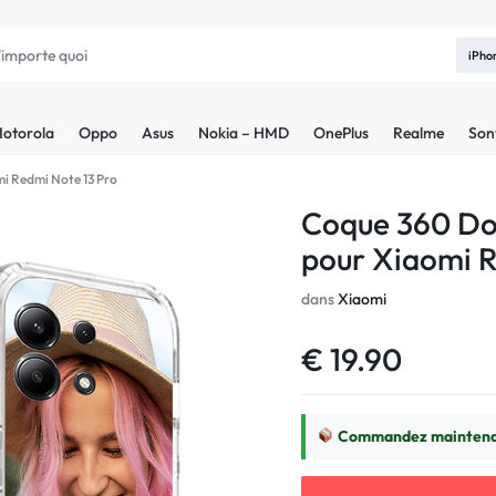
iPho
otorola
Oppo
Asus
Nokia – HMD
OnePlus
Realme
Son
i Redmi Note 13 Pro
Coque 360 Do
pour Xiaomi R
dans
Xiaomi
€
19.90
Commandez maintenan