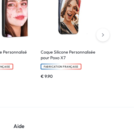
le Personnalisé
Coque Silicone Personnalisée
Verre trempé
pour Poxo X7
FABRICATION F
ANÇAISE
FABRICATION FRANÇAISE
€
6.90
€
9.90
Aide