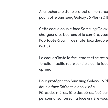
:
C'EST
A la recherche d’une protection non enc
pour votre Samsung Galaxy J6 Plus (2018) 
NOUS
Cette coque double face Samsung Galaxy 
!
chargeur), les boutons et la caméra, vou
Fabriquée à partir de matériaux durables
ET
(2018) .
POUR
La coque s’installe facilement et se reti
TOUS
fonction tactile reste sensible car la fac
optimal.
BUDGETS
Pour protéger ton Samsung Galaxy J6 Plus
C'EST
double face 360 est le choix idéal.
Fêtes des mères, fête des pères, Noël, a
NOUS
personnalisation sur la face arrière vou