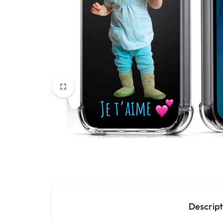
Oppo
IN
Asus
FRANCE
C'EST
Nokia – HMD
NOUS
OnePlus
!
Realme
POUR
Sony
TOUS
Vivo
LES
STYLES
Autres marques
Descript