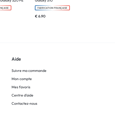
Galaxy S20 FE
Galaxy S10
pour Samsung
ANÇAISE
FABRICATION FRANÇAISE
FABRICATION F
€
6.90
€
9.90
Aide
Suivre ma commande
Mon compte
Mes favoris
Centre d’aide
Contactez-nous