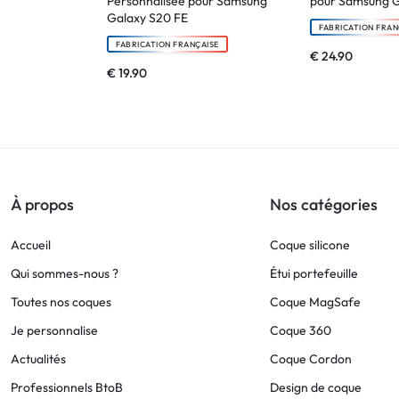
Personnalisée pour Samsung
pour Samsung G
Galaxy S20 FE
FABRICATION FRAN
FABRICATION FRANÇAISE
€
24.90
€
19.90
À propos
Nos catégories
Accueil
Coque silicone
Qui sommes-nous ?
Étui portefeuille
Toutes nos coques
Coque MagSafe
Je personnalise
Coque 360
Actualités
Coque Cordon
Professionnels BtoB
Design de coque