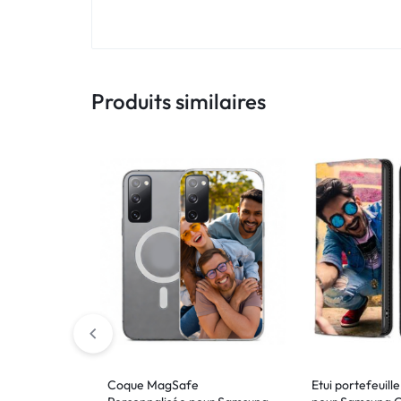
!
LIVRAISON
48
Produits similaires
HEURES
!
Coque MagSafe
Etui portefeuill