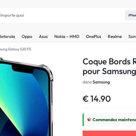
iPho
otorola
Oppo
Asus
Nokia – HMD
OnePlus
Realme
Son
sung Galaxy S20 FE
Coque Bords R
pour Samsung
dans
Samsung
€
14.90
Commandez maintenant