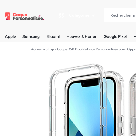
Catégories
COQUEPERSONNALISÉE.FR
LES
Apple
Samsung
Xiaomi
Huawei & Honor
Google Pixel
M
PLUS
Apple
Accueil
»
Shop
»
Coque 360 Double Face Personnalisée pour Oppo
BELLES
Samsung
COQUES
Xiaomi
PERSONNALISÉES
C'EST
Huawei & Honor
NOUS
Google Pixel
!
Motorola
MADE