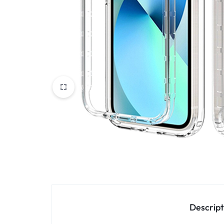
Oppo
IN
Asus
FRANCE
C'EST
Nokia – HMD
NOUS
OnePlus
!
Realme
POUR
Sony
TOUS
Vivo
LES
STYLES
Autres marques
Descript