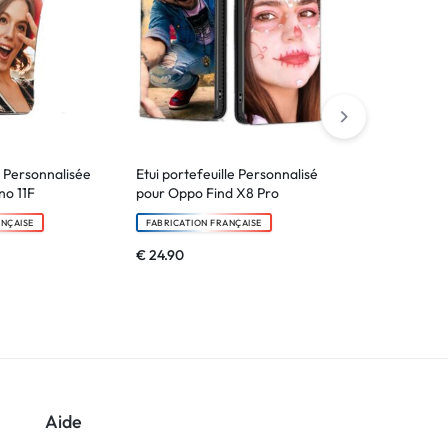
 Personnalisée
Etui portefeuille Personnalisé
Verre trempé
o 11F
pour Oppo Find X8 Pro
FABRICATION F
ANÇAISE
FABRICATION FRANÇAISE
€
6.90
€
24.90
Aide