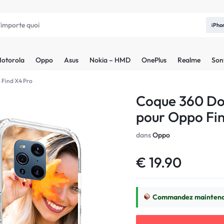
iPho
otorola
Oppo
Asus
Nokia – HMD
OnePlus
Realme
Son
 Find X4 Pro
Coque 360 Do
pour Oppo Fi
dans
Oppo
€
19.90
Commandez maintenan