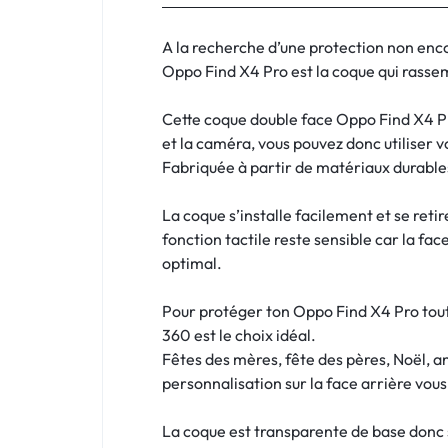
:
C'EST
A la recherche d’une protection non enc
Oppo Find X4 Pro est la coque qui rassemb
NOUS
Cette coque double face Oppo Find X4 Pr
!
et la caméra, vous pouvez donc utiliser
Fabriquée à partir de matériaux durables
ET
La coque s’installe facilement et se reti
POUR
fonction tactile reste sensible car la fac
TOUS
optimal.
BUDGETS
Pour protéger ton Oppo Find X4 Pro tout 
360 est le choix idéal.
C'EST
Fêtes des mères, fête des pères, Noël, a
personnalisation sur la face arrière vou
NOUS
La coque est transparente de base donc si