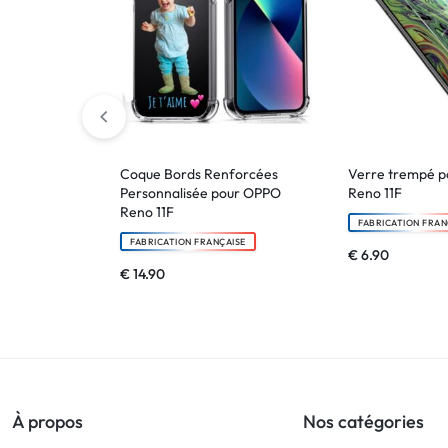
Coque Bords Renforcées
Verre trempé 
Personnalisée pour OPPO
Reno 11F
Reno 11F
FABRICATION FRAN
FABRICATION FRANÇAISE
€
6.90
€
14.90
À propos
Nos catégories