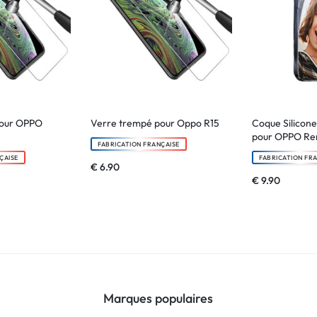
pour OPPO
Verre trempé pour Oppo R15
Coque Silicone
pour OPPO Ren
FABRICATION FRANÇAISE
ÇAISE
FABRICATION FR
€
6.90
€
9.90
Marques populaires