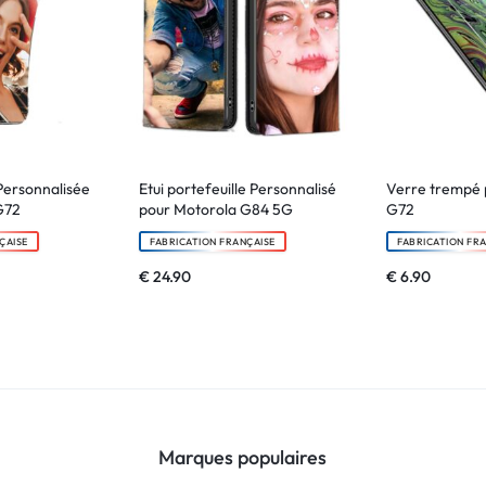
Personnalisée
Etui portefeuille Personnalisé
Verre trempé 
G72
pour Motorola G84 5G
G72
ÇAISE
FABRICATION FRANÇAISE
FABRICATION FR
€
24.90
€
6.90
Marques populaires