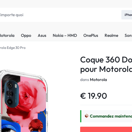
iPho
otorola
Oppo
Asus
Nokia – HMD
OnePlus
Realme
Son
rola Edge 30 Pro
Coque 360 Do
pour Motorol
dans
Motorola
€
19.90
Commandez maintenan