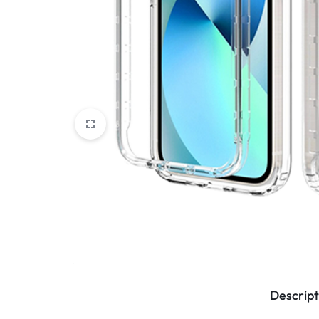
Oppo
IN
Asus
FRANCE
C'EST
Nokia – HMD
NOUS
OnePlus
!
Realme
POUR
Sony
TOUS
Vivo
LES
STYLES
Autres marques
Descript