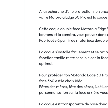
:
C'EST
A la recherche d’une protection non enc
votre Motorola Edge 30 Pro est la coque q
NOUS
Cette coque double face Motorola Edge 3
!
boutons et la caméra, vous pouvez donc 
Fabriquée à partir de matériaux durables
ET
La coque s’installe facilement et se reti
POUR
fonction tactile reste sensible car la fac
TOUS
optimal.
BUDGETS
Pour protéger ton Motorola Edge 30 Pro t
face 360 est le choix idéal.
C'EST
Fêtes des mères, fête des pères, Noël, a
personnalisation sur la face arrière vou
NOUS
La coque est transparente de base donc si