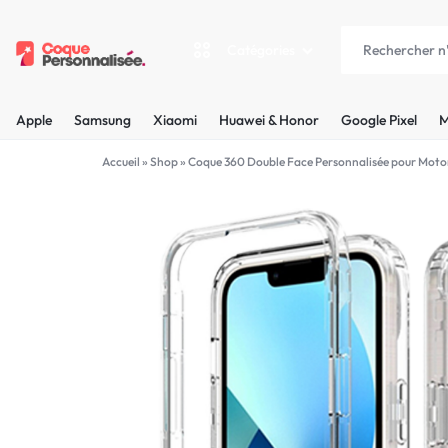
Catégories
COQUEPERSONNALISÉE.FR
LES
Apple
Samsung
Xiaomi
Huawei & Honor
Google Pixel
M
PLUS
Apple
Accueil
»
Shop
»
Coque 360 Double Face Personnalisée pour Moto
BELLES
Samsung
COQUES
Xiaomi
PERSONNALISÉES
C'EST
Huawei & Honor
NOUS
Google Pixel
!
Motorola
MADE