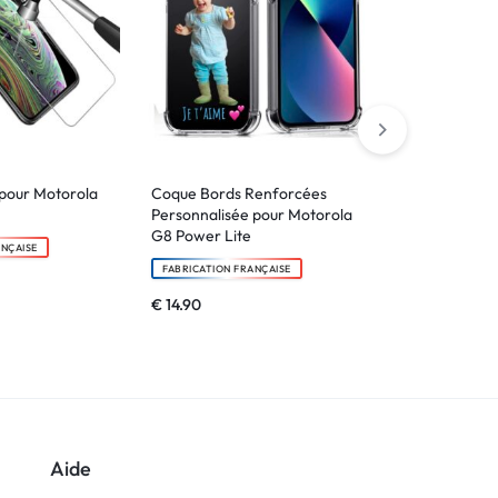
pour Motorola
Coque Bords Renforcées
Verre trempé
Personnalisée pour Motorola
G82
G8 Power Lite
ANÇAISE
FABRICATION F
FABRICATION FRANÇAISE
€
6.90
€
14.90
Aide