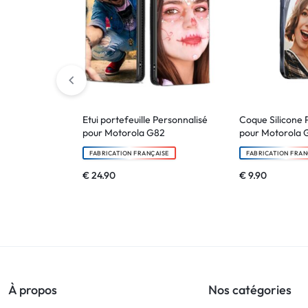
Etui portefeuille Personnalisé
Coque Silicone 
pour Motorola G82
pour Motorola 
FABRICATION FRANÇAISE
FABRICATION FRAN
€
24.90
€
9.90
À propos
Nos catégories