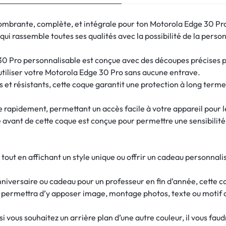
ombrante, complète, et intégrale pour ton Motorola Edge 30 Pr
ui rassemble toutes ses qualités avec la possibilité de la person
0 Pro personnalisable est conçue avec des découpes précises pou
utiliser votre Motorola Edge 30 Pro sans aucune entrave.
 et résistants, cette coque garantit une protection à long term
re rapidement, permettant un accès facile à votre appareil pour 
e avant de cette coque est conçue pour permettre une sensibilité d
out en affichant un style unique ou offrir un cadeau personnali
nniversaire ou cadeau pour un professeur en fin d’année, cette c
s permettra d’y apposer image, montage photos, texte ou motif 
 vous souhaitez un arrière plan d’une autre couleur, il vous fau