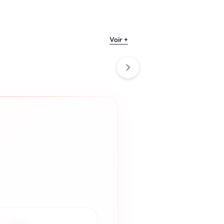
€
14.90
Voir +