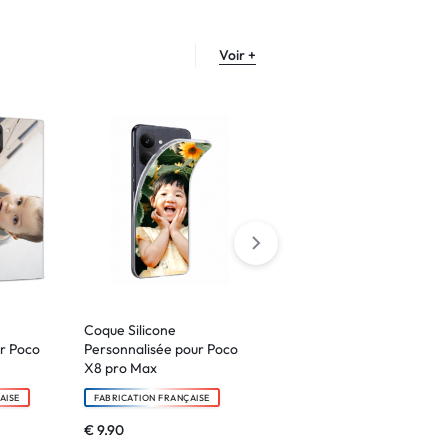
Voir +
Coque Silicone
Coque Bords
ur Poco
Personnalisée pour Poco
Renforcées
X8 pro Max
Personnalisée pour Poco
X8 Pro
AISE
FABRICATION FRANÇAISE
FABRICATION FRANÇAISE
€
9.90