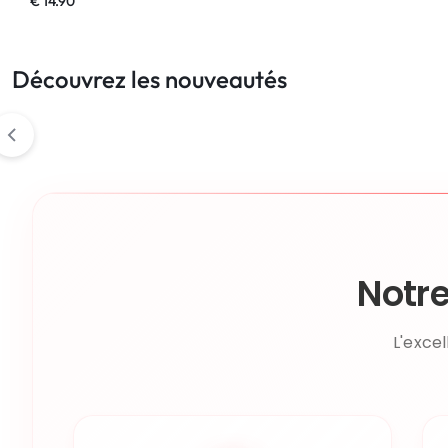
€
14.90
!
Découvrez les nouveautés
LIVRAISON
48
HEURES
!
Notr
L'exce