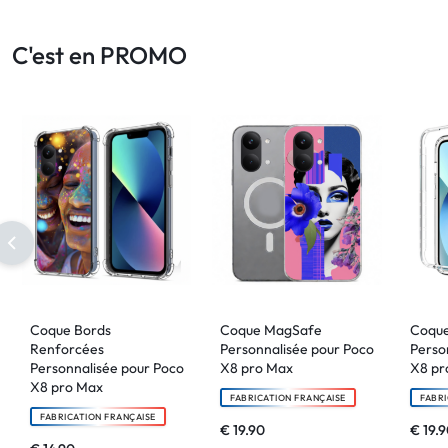
:
C'est en PROMO
C'EST
NOUS
!
ET
POUR
TOUS
Coque Bords
Coque MagSafe
Coque
BUDGETS
Renforcées
Personnalisée pour Poco
Perso
Personnalisée pour Poco
X8 pro Max
X8 pr
X8 pro Max
C'EST
FABRICATION FRANÇAISE
FABRI
FABRICATION FRANÇAISE
€
19.90
€
19.9
NOUS