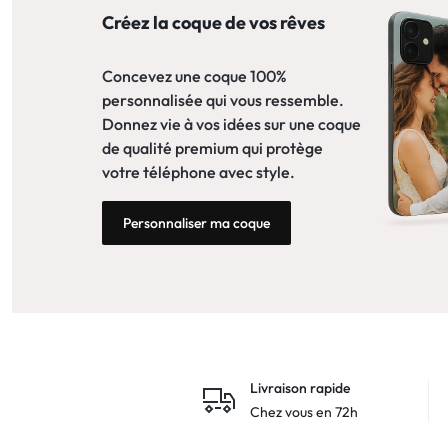
Motorola
Créez la coque de vos rêves
MADE
Oppo
IN
Concevez une coque 100%
personnalisée qui vous ressemble.
Asus
FRANCE
Donnez vie à vos idées sur une coque
de qualité premium qui protège
C'EST
votre téléphone avec style.
Nokia – HMD
NOUS
Personnaliser ma coque
OnePlus
!
Realme
POUR
Sony
TOUS
Vivo
Livraison rapide
LES
Chez vous en 72h
STYLES
Autres marques