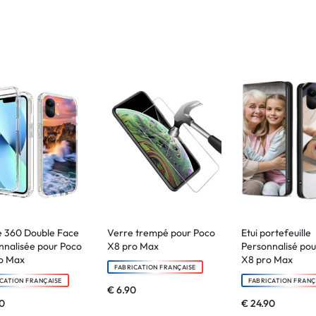
 360 Double Face
Verre trempé pour Poco
Etui portefeuille
nnalisée pour Poco
X8 pro Max
Personnalisé po
o Max
X8 pro Max
FABRICATION FRANÇAISE
CATION FRANÇAISE
FABRICATION FRANÇ
€
6.90
0
€
24.90