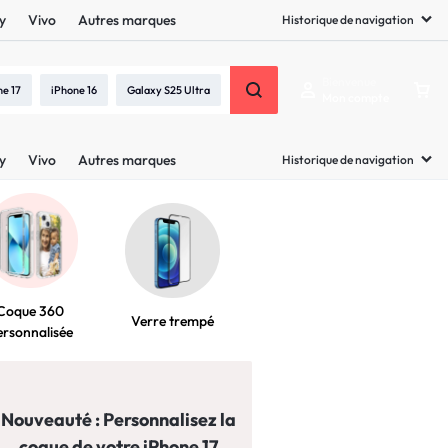
y
Vivo
Autres marques
Historique de navigation
Bienvenue
ne 17
iPhone 16
Galaxy S25 Ultra
Mon compte
FR
y
Vivo
Autres marques
Historique de navigation
Coque 360
Verre trempé
ersonnalisée
Nouveauté : Personnalisez la
coque de votre iPhone 17