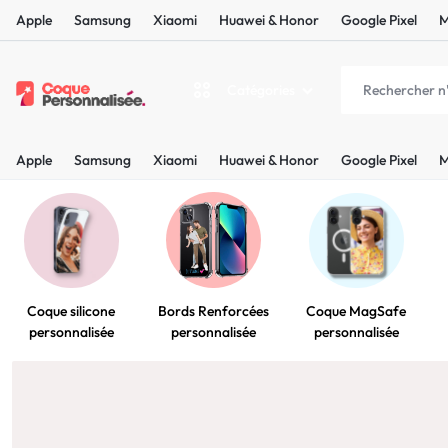
Apple
Samsung
Xiaomi
Huawei & Honor
Google Pixel
M
Catégories
COQUEPERS
LES
Apple
Samsung
Xiaomi
Huawei & Honor
Google Pixel
M
PLUS
Apple
BELLES
Samsung
COQUES
Xiaomi
PERSONNALISÉES
Coque silicone
Coque MagSafe
Bords Renforcées
personnalisée
personnalisée
personnalisée
C'EST
Huawei & Honor
NOUS
Google Pixel
!