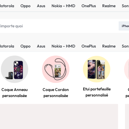
otorola
Oppo
Asus
Nokia – HMD
OnePlus
Realme
Son
iPho
ONNALISÉE.
otorola
Oppo
Asus
Nokia – HMD
OnePlus
Realme
Son
Etui portefeuille
Coque Anneau
Coque Cordon
personnalisé
personnalisée
personnalisée
p