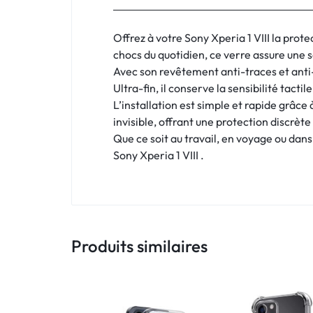
:
C'EST
Offrez à votre Sony Xperia 1 VIII la prot
chocs du quotidien, ce verre assure une s
NOUS
Avec son revêtement anti-traces et anti-r
Ultra-fin, il conserve la sensibilité tacti
!
L’installation est simple et rapide grâce 
ET
invisible, offrant une protection discrè
Que ce soit au travail, en voyage ou dans 
POUR
Sony Xperia 1 VIII .
TOUS
BUDGETS
Produits similaires
C'EST
NOUS