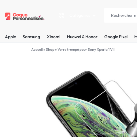
Catégories
COQUEPERSONNALISÉE.FR
LES
Apple
Samsung
Xiaomi
Huawei & Honor
Google Pixel
M
PLUS
Apple
Accueil
»
Shop
»
Verre trempé pour Sony Xperia 1 VIII
BELLES
Samsung
COQUES
Xiaomi
PERSONNALISÉES
C'EST
Huawei & Honor
NOUS
Google Pixel
!
Motorola
MADE