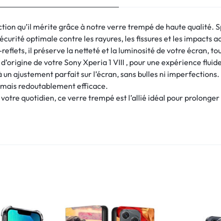
ection qu’il mérite grâce à notre verre trempé de haute qualité.
écurité optimale contre les rayures, les fissures et les impacts a
eflets, il préserve la netteté et la luminosité de votre écran, to
le d’origine de votre Sony Xperia 1 VIII , pour une expérience flui
à un ajustement parfait sur l’écran, sans bulles ni imperfections.
te mais redoutablement efficace.
votre quotidien, ce verre trempé est l’allié idéal pour prolonger 