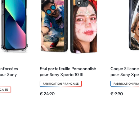
enforcées
Etui portefeuille Personnalisé
Coque Silicone
pour Sony
pour Sony Xperia 10 III
pour Sony Xperi
FABRICATION FRANÇAISE
FABRICATION FR
ÇAISE
€
24.90
€
9.90