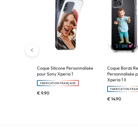
!
LIVRAISON
48
HEURES
!
Coque Silicone Personnalisée
Coque Bords R
pour Sony Xperia 1
Personnalisée 
Xperia 1 II
FABRICATION FRANÇAISE
FABRICATION FRAN
€
9.90
€
14.90