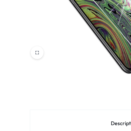
Oppo
IN
Asus
FRANCE
C'EST
Nokia – HMD
NOUS
OnePlus
!
Realme
POUR
Sony
TOUS
Vivo
LES
STYLES
Autres marques
Descript