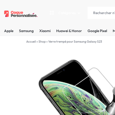
Catégories
COQUEPERSONNALISÉE.FR
LES
Apple
Samsung
Xiaomi
Huawei & Honor
Google Pixel
M
PLUS
Apple
Accueil
»
Shop
»
Verre trempé pour Samsung Galaxy S23
BELLES
Samsung
COQUES
Xiaomi
PERSONNALISÉES
C'EST
Huawei & Honor
NOUS
Google Pixel
!
Motorola
MADE