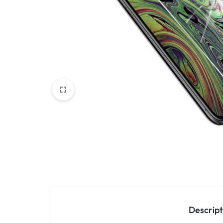
Oppo
IN
Asus
FRANCE
C'EST
Nokia – HMD
NOUS
OnePlus
!
Realme
POUR
Sony
TOUS
Vivo
LES
STYLES
Autres marques
Descript