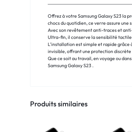
:
C'EST
Offrez à votre Samsung Galaxy S23 la pro
chocs du quotidien, ce verre assure une s
NOUS
Avec son revêtement anti-traces et anti-r
Ultra-fin, il conserve la sensibilité tact
!
L’installation est simple et rapide grâce 
ET
invisible, offrant une protection discrè
Que ce soit au travail, en voyage ou dans 
POUR
Samsung Galaxy S23 .
TOUS
BUDGETS
Produits similaires
C'EST
NOUS