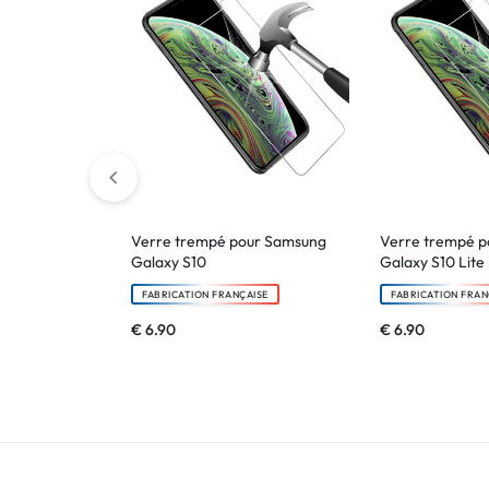
!
LIVRAISON
48
HEURES
!
Verre trempé pour Samsung
Verre trempé 
Galaxy S10
Galaxy S10 Lite
FABRICATION FRANÇAISE
FABRICATION FRAN
€
6.90
€
6.90