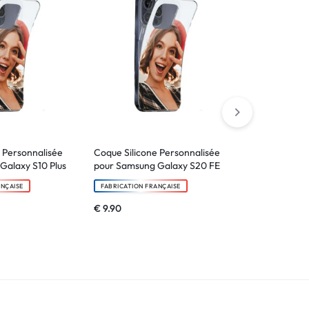
 Personnalisée
Coque Silicone Personnalisée
Coque Bords
Galaxy S10 Plus
pour Samsung Galaxy S20 FE
Personnalisé
Galaxy S20 F
ANÇAISE
FABRICATION FRANÇAISE
FABRICATION F
€
9.90
€
14.90