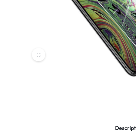
Oppo
IN
Asus
FRANCE
C'EST
Nokia – HMD
NOUS
OnePlus
!
Realme
POUR
Sony
TOUS
Vivo
LES
STYLES
Autres marques
Descript