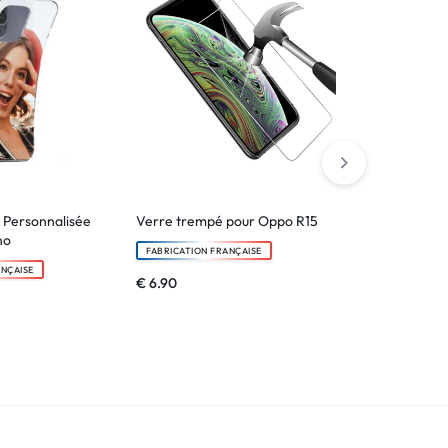
 Personnalisée
Verre trempé pour Oppo R15
Etui portefeu
no
pour Oppo R1
FABRICATION FRANÇAISE
ANÇAISE
FABRICATION F
€
6.90
€
24.90