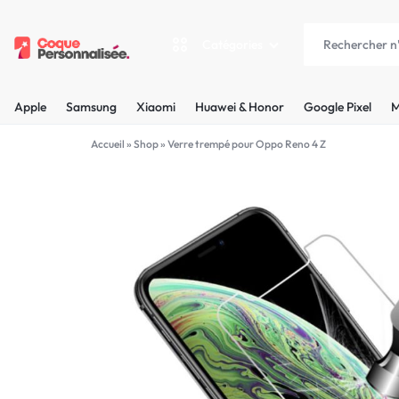
Catégories
COQUEPERSONNALISÉE.FR
LES
Apple
Samsung
Xiaomi
Huawei & Honor
Google Pixel
M
PLUS
Apple
Accueil
»
Shop
»
Verre trempé pour Oppo Reno 4 Z
BELLES
Samsung
COQUES
Xiaomi
PERSONNALISÉES
C'EST
Huawei & Honor
NOUS
Google Pixel
!
Motorola
MADE