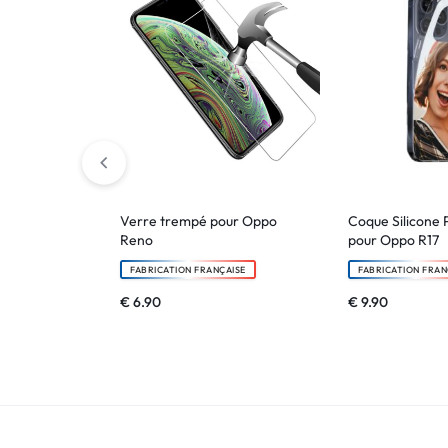
!
LIVRAISON
48
HEURES
!
Verre trempé pour Oppo
Coque Silicone 
Reno
pour Oppo R17
FABRICATION FRANÇAISE
FABRICATION FRAN
€
6.90
€
9.90