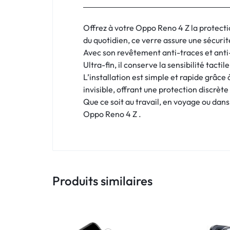
:
C'EST
Offrez à votre Oppo Reno 4 Z la protecti
du quotidien, ce verre assure une sécurité
NOUS
Avec son revêtement anti-traces et anti-r
Ultra-fin, il conserve la sensibilité tact
!
L’installation est simple et rapide grâce 
ET
invisible, offrant une protection discrè
Que ce soit au travail, en voyage ou dans 
POUR
Oppo Reno 4 Z .
TOUS
BUDGETS
Produits similaires
C'EST
NOUS