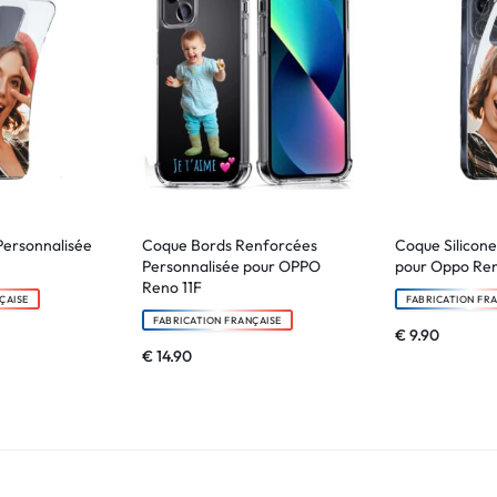
Personnalisée
Coque Bords Renforcées
Coque Silicone
Personnalisée pour OPPO
pour Oppo Re
Reno 11F
ÇAISE
FABRICATION FR
FABRICATION FRANÇAISE
€
9.90
€
14.90