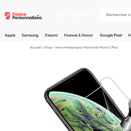
Catégories
COQUEPERSONNALISÉE.FR
LES
Apple
Samsung
Xiaomi
Huawei & Honor
Google Pixel
M
PLUS
Apple
Accueil
»
Shop
»
Verre trempé pour Motorola Moto C Plus
BELLES
Samsung
COQUES
Xiaomi
PERSONNALISÉES
C'EST
Huawei & Honor
NOUS
Google Pixel
!
Motorola
MADE