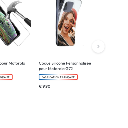
pour Motorola
Coque Silicone Personnalisée
Etui portefeu
pour Motorola G72
pour Motoro
ANÇAISE
FABRICATION FRANÇAISE
FABRICATION F
€
9.90
€
24.90