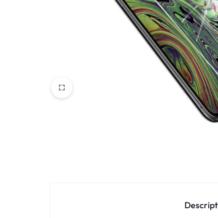
Oppo
IN
Asus
FRANCE
C'EST
Nokia – HMD
NOUS
OnePlus
!
Realme
POUR
Sony
TOUS
Vivo
LES
STYLES
Autres marques
Descript