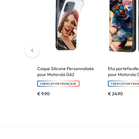
!
LIVRAISON
48
HEURES
!
Coque Silicone Personnalisée
Etui portefeuill
pour Motorola G62
pour Motorola 
FABRICATION FRANÇAISE
FABRICATION FRAN
€
9.90
€
24.90