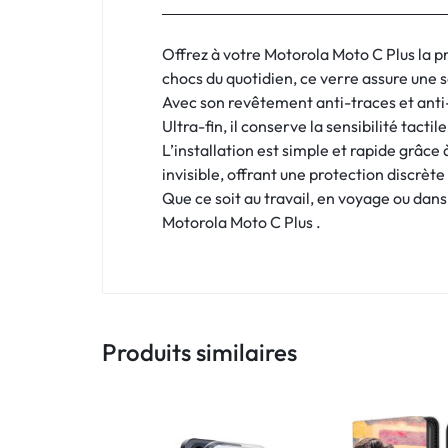
:
C'EST
Offrez à votre Motorola Moto C Plus la p
chocs du quotidien, ce verre assure une s
NOUS
Avec son revêtement anti-traces et anti-r
Ultra-fin, il conserve la sensibilité tact
!
L’installation est simple et rapide grâce 
ET
invisible, offrant une protection discrè
Que ce soit au travail, en voyage ou dans 
POUR
Motorola Moto C Plus .
TOUS
BUDGETS
Produits similaires
C'EST
NOUS