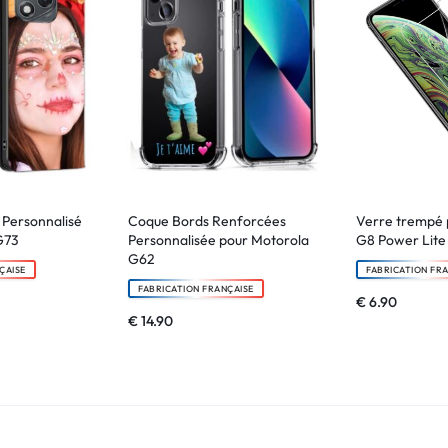
e Personnalisé
Coque Bords Renforcées
Verre trempé 
G73
Personnalisée pour Motorola
G8 Power Lite
G62
ÇAISE
FABRICATION FR
FABRICATION FRANÇAISE
€
6.90
€
14.90