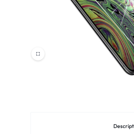
Oppo
IN
Asus
FRANCE
C'EST
Nokia – HMD
NOUS
OnePlus
!
Realme
POUR
Sony
TOUS
Vivo
LES
STYLES
Autres marques
Descript