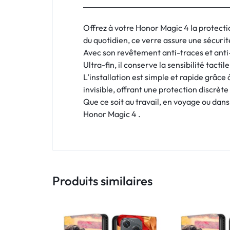
:
C'EST
Offrez à votre Honor Magic 4 la protecti
du quotidien, ce verre assure une sécurité
NOUS
Avec son revêtement anti-traces et anti-r
Ultra-fin, il conserve la sensibilité tact
!
L’installation est simple et rapide grâce 
ET
invisible, offrant une protection discrè
Que ce soit au travail, en voyage ou dans 
POUR
Honor Magic 4 .
TOUS
BUDGETS
Produits similaires
C'EST
NOUS