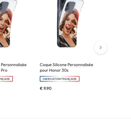
 Personnalisée
Coque Silicone Personnalisée
Verre tremp
 Pro
pour Honor 30s
pro
ANÇAISE
FABRICATION FRANÇAISE
FABRICATION F
€
9.90
€
6.90