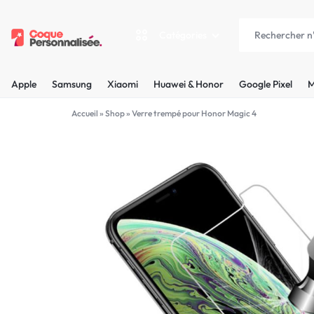
Catégories
COQUEPERSONNALISÉE.FR
LES
Apple
Samsung
Xiaomi
Huawei & Honor
Google Pixel
M
PLUS
Apple
Accueil
»
Shop
»
Verre trempé pour Honor Magic 4
BELLES
Samsung
COQUES
Xiaomi
PERSONNALISÉES
C'EST
Huawei & Honor
NOUS
Google Pixel
!
Motorola
MADE