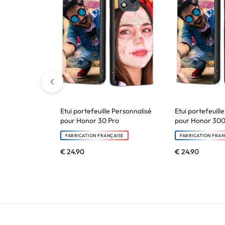
!
LIVRAISON
48
HEURES
!
Etui portefeuille Personnalisé
Etui portefeuill
pour Honor 30 Pro
pour Honor 300
FABRICATION FRANÇAISE
FABRICATION FRAN
€
24.90
€
24.90