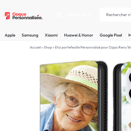
Catégories
COQUEPERSONNALISÉE.FR
LES
Apple
Samsung
Xiaomi
Huawei & Honor
Google Pixel
M
PLUS
Apple
Accueil
»
Shop
»
Etui portefeuille Personnalisé pour Oppo Reno 16
BELLES
Samsung
COQUES
Xiaomi
PERSONNALISÉES
C'EST
Huawei & Honor
NOUS
Google Pixel
!
Motorola
MADE