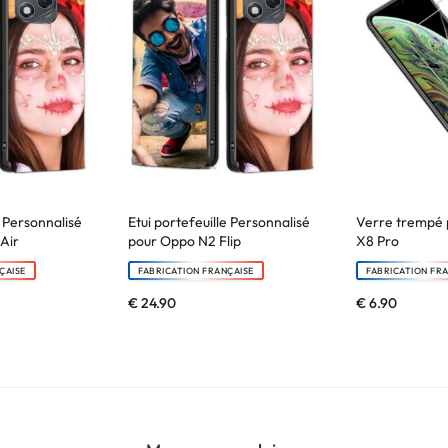
e Personnalisé
Etui portefeuille Personnalisé
Verre trempé 
Air
pour Oppo N2 Flip
X8 Pro
ÇAISE
FABRICATION FRANÇAISE
FABRICATION FR
€
24.90
€
6.90