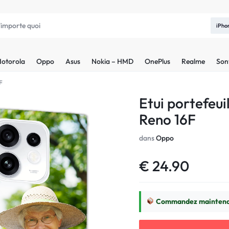
iPho
otorola
Oppo
Asus
Nokia – HMD
OnePlus
Realme
Son
F
Etui portefeu
Reno 16F
dans
Oppo
€
24.90
Commandez maintenan