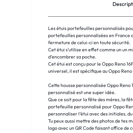
:
Descript
C'EST
NOUS
Les étuis portefeuilles personnalisés po
portefeuilles personnalisées en France 
!
fermeture de celui-ci en toute sécurité.
Cet étui s’utilise en effet comme un un m
ET
d’encombrer sa poche.
Cet étui est conçu pour le Oppo Reno 16F 
POUR
universel, il est spécifique au Oppo Reno 
TOUS
Cette housse personnalisée Oppo Reno 16F 
BUDGETS
personnalisé est une super idée.
Que ce soit pour la fête des mères, la fêt
C'EST
portefeuille personnalisé pour Oppo Reno
personnaliser l’étui avec des initiales, du
NOUS
Tu peux aussi mettre des photos de tes 
logo avec un QR Code faisant office de ca