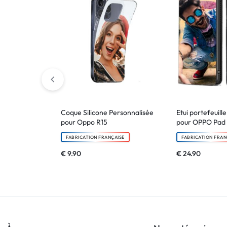
Coque Silicone Personnalisée
Etui portefeuill
pour Oppo R15
pour OPPO Pad 
FABRICATION FRANÇAISE
FABRICATION FRAN
€
9.90
€
24.90