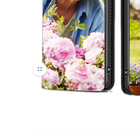
Oppo
IN
Asus
FRANCE
C'EST
Nokia – HMD
NOUS
OnePlus
!
Realme
POUR
Sony
TOUS
Vivo
LES
STYLES
Autres marques