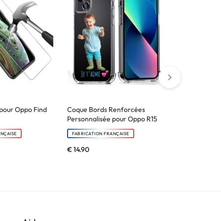
pour Oppo Find
Coque Bords Renforcées
Coque Silico
Personnalisée pour Oppo R15
pour OPPO R
ANÇAISE
FABRICATION FRANÇAISE
FABRICATION F
€
14.90
€
9.90