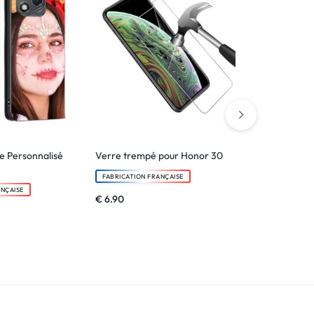
le Personnalisé
Verre trempé pour Honor 30
Etui portefeu
pour Honor 3
FABRICATION FRANÇAISE
ANÇAISE
FABRICATION F
€
6.90
€
24.90