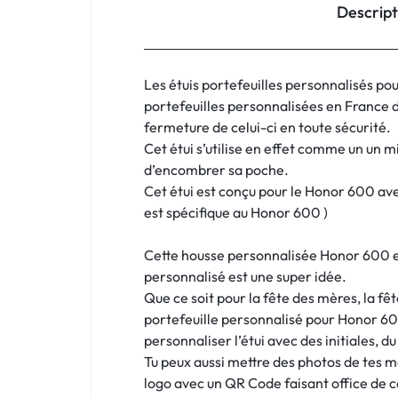
:
Descript
C'EST
NOUS
Les étuis portefeuilles personnalisés po
portefeuilles personnalisées en France 
!
fermeture de celui-ci en toute sécurité.
Cet étui s’utilise en effet comme un un m
ET
d’encombrer sa poche.
Cet étui est conçu pour le Honor 600 avec 
POUR
est spécifique au Honor 600 )
TOUS
Cette housse personnalisée Honor 600 est 
BUDGETS
personnalisé est une super idée.
Que ce soit pour la fête des mères, la fêt
C'EST
portefeuille personnalisé pour Honor 60
personnaliser l’étui avec des initiales, du
NOUS
Tu peux aussi mettre des photos de tes 
logo avec un QR Code faisant office de ca