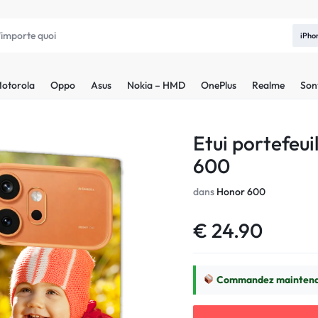
iPho
otorola
Oppo
Asus
Nokia – HMD
OnePlus
Realme
Son
Etui portefeui
600
dans
Honor 600
€
24.90
Commandez maintenan