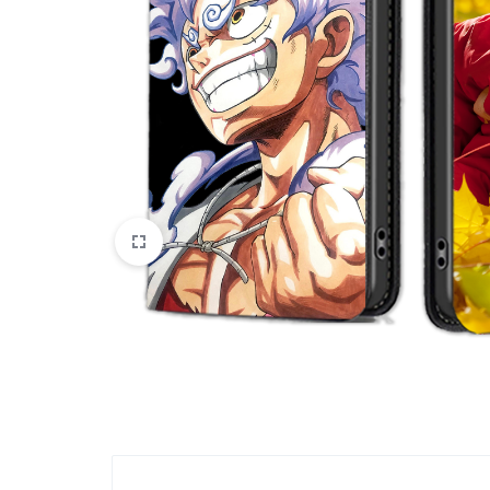
Oppo
IN
Asus
FRANCE
C'EST
Nokia – HMD
NOUS
OnePlus
!
Realme
POUR
Sony
TOUS
Vivo
LES
STYLES
Autres marques