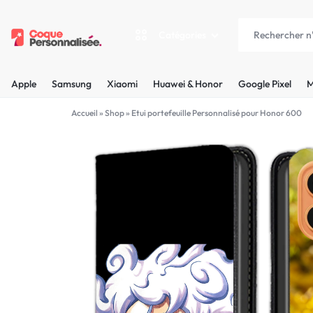
Catégories
COQUEPERSONNALISÉE.FR
LES
Apple
Samsung
Xiaomi
Huawei & Honor
Google Pixel
M
PLUS
Apple
Accueil
»
Shop
»
Etui portefeuille Personnalisé pour Honor 600
BELLES
Samsung
COQUES
Xiaomi
PERSONNALISÉES
C'EST
Huawei & Honor
NOUS
Google Pixel
!
Motorola
MADE