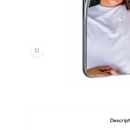
Oppo
IN
Asus
FRANCE
C'EST
Nokia – HMD
NOUS
OnePlus
!
Realme
POUR
Sony
TOUS
Vivo
LES
STYLES
Autres marques
Descript