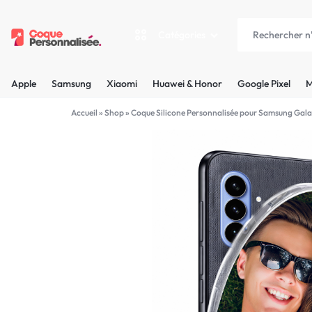
Catégories
COQUEPERSONNALISÉE.FR
LES
Apple
Samsung
Xiaomi
Huawei & Honor
Google Pixel
M
PLUS
Apple
Accueil
»
Shop
»
Coque Silicone Personnalisée pour Samsung Gala
BELLES
Samsung
COQUES
Xiaomi
PERSONNALISÉES
C'EST
Huawei & Honor
NOUS
Google Pixel
!
Motorola
MADE