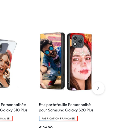
 Personnalisée
Etui portefeuille Personnalisé
Verre tremp
Galaxy S10 Plus
pour Samsung Galaxy S20 Plus
Galaxy S20
ANÇAISE
FABRICATION FRANÇAISE
FABRICATION F
€
24.90
€
6.90