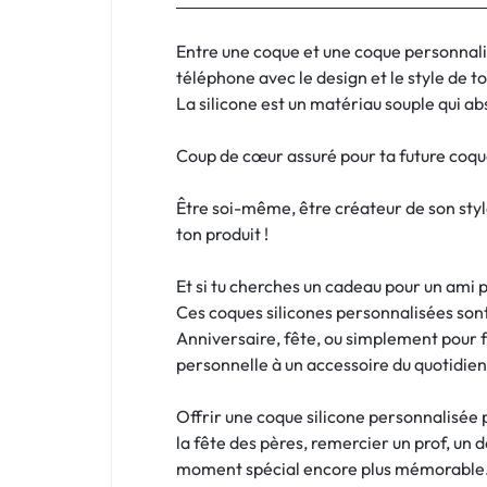
:
C'EST
Entre une coque et une coque personnali
téléphone avec le design et le style de t
NOUS
La silicone est un matériau souple qui abs
!
Coup de cœur assuré pour ta future coque
ET
Être soi-même, être créateur de son styl
ton produit !
POUR
TOUS
Et si tu cherches un cadeau pour un ami
Ces coques silicones personnalisées sont
BUDGETS
Anniversaire, fête, ou simplement pour f
personnelle à un accessoire du quotidien
C'EST
Offrir une coque silicone personnalisée 
NOUS
la fête des pères, remercier un prof, un 
moment spécial encore plus mémorable