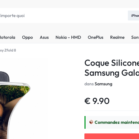
iPho
otorola
Oppo
Asus
Nokia – HMD
OnePlus
Realme
Son
xy Zfold 8
Coque Silicon
Samsung Gala
dans
Samsung
€
9.90
Commandez maintenan