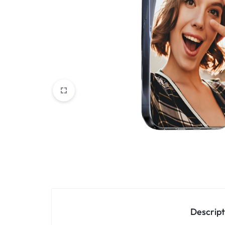
Oppo
IN
Asus
FRANCE
C'EST
Nokia – HMD
NOUS
OnePlus
!
Realme
POUR
Sony
TOUS
Vivo
LES
STYLES
Autres marques
Descript