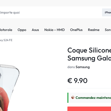
iPho
otorola
Oppo
Asus
Nokia – HMD
OnePlus
Realme
Son
xy S24 FE
Coque Silicon
Samsung Gala
dans
Samsung
€
9.90
Commandez maintenan