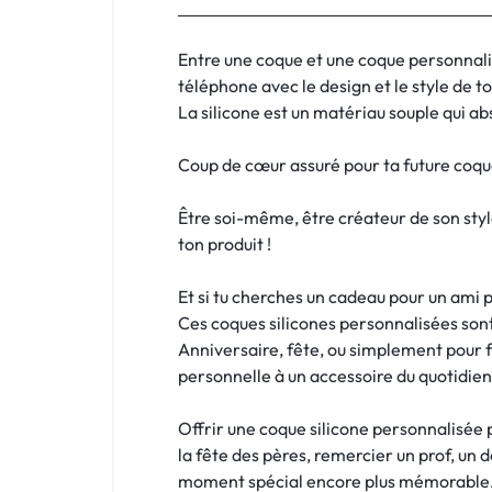
:
C'EST
Entre une coque et une coque personnal
téléphone avec le design et le style de t
NOUS
La silicone est un matériau souple qui abs
!
Coup de cœur assuré pour ta future coqu
ET
Être soi-même, être créateur de son styl
POUR
ton produit !
TOUS
Et si tu cherches un cadeau pour un ami
Ces coques silicones personnalisées sont
BUDGETS
Anniversaire, fête, ou simplement pour 
personnelle à un accessoire du quotidien
C'EST
Offrir une coque silicone personnalisée 
NOUS
la fête des pères, remercier un prof, un 
moment spécial encore plus mémorable