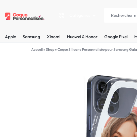
Catégories
COQUEPERSONNALISÉE.FR
LES
Apple
Samsung
Xiaomi
Huawei & Honor
Google Pixel
M
PLUS
Apple
Accueil
»
Shop
»
Coque Silicone Personnalisée pour Samsung Gala
BELLES
Samsung
COQUES
Xiaomi
PERSONNALISÉES
C'EST
Huawei & Honor
NOUS
Google Pixel
!
Motorola
MADE