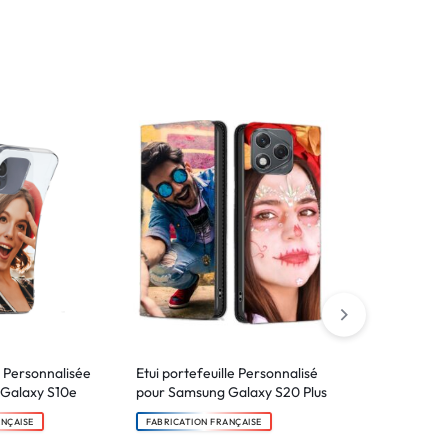
 Personnalisée
Etui portefeuille Personnalisé
Etui portefeu
Galaxy S10e
pour Samsung Galaxy S20 Plus
pour Samsun
ANÇAISE
FABRICATION FRANÇAISE
FABRICATION F