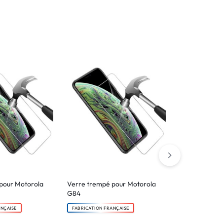
pour Motorola
Verre trempé pour Motorola
Etui portefeu
G84
pour Motoro
ANÇAISE
FABRICATION FRANÇAISE
FABRICATION F