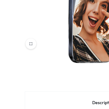
Oppo
IN
Asus
FRANCE
C'EST
Nokia – HMD
NOUS
OnePlus
!
Realme
POUR
Sony
TOUS
Vivo
LES
STYLES
Autres marques
Descript