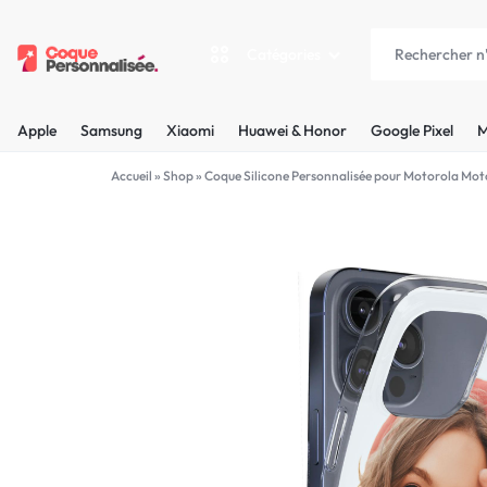
Catégories
COQUEPERSONNALISÉE.FR
LES
Apple
Samsung
Xiaomi
Huawei & Honor
Google Pixel
M
PLUS
Apple
Accueil
»
Shop
»
Coque Silicone Personnalisée pour Motorola Mo
BELLES
Samsung
COQUES
Xiaomi
PERSONNALISÉES
C'EST
Huawei & Honor
NOUS
Google Pixel
!
Motorola
MADE