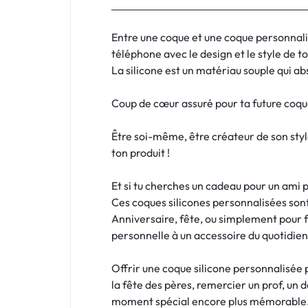
:
C'EST
Entre une coque et une coque personnali
téléphone avec le design et le style de t
NOUS
La silicone est un matériau souple qui abs
!
Coup de cœur assuré pour ta future coque
ET
Être soi-même, être créateur de son styl
POUR
ton produit !
TOUS
Et si tu cherches un cadeau pour un ami
Ces coques silicones personnalisées sont
BUDGETS
Anniversaire, fête, ou simplement pour 
personnelle à un accessoire du quotidien
C'EST
Offrir une coque silicone personnalisée 
NOUS
la fête des pères, remercier un prof, un 
moment spécial encore plus mémorable