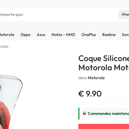
iPho
otorola
Oppo
Asus
Nokia – HMD
OnePlus
Realme
Son
to E40
Coque Silicon
Motorola Mot
dans
Motorola
€
9.90
Commandez maintenan