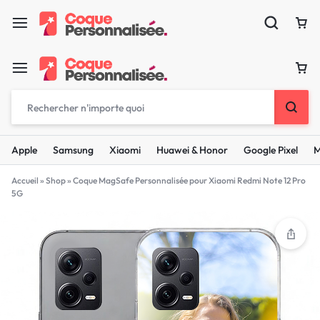
Apple
Samsung
Xiaomi
Huawei & Honor
Google Pixel
M
Accueil
»
Shop
»
Coque MagSafe Personnalisée pour Xiaomi Redmi Note 12 Pro
5G