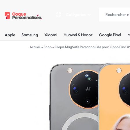
Catégories
COQUEPERSONNALISÉE.FR
LES
Apple
Samsung
Xiaomi
Huawei & Honor
Google Pixel
M
PLUS
Apple
Accueil
»
Shop
»
Coque MagSafe Personnalisée pour Oppo Find X9
BELLES
Samsung
COQUES
Xiaomi
PERSONNALISÉES
C'EST
Huawei & Honor
NOUS
Google Pixel
!
Motorola
MADE