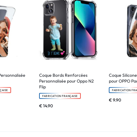
Personnalisée
Coque Bords Renforcées
Coque Silicone
Personnalisée pour Oppo N2
pour OPPO Pad
Flip
ÇAISE
FABRICATION FR
FABRICATION FRANÇAISE
€
9.90
€
14.90