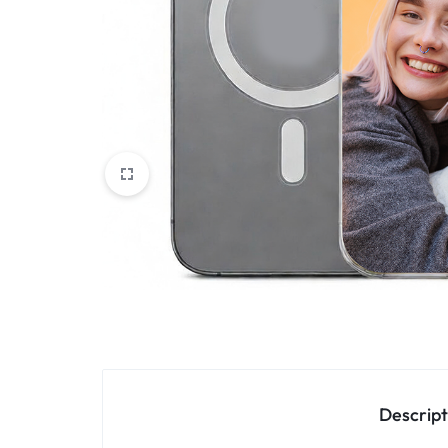
Oppo
IN
Asus
FRANCE
C'EST
Nokia – HMD
NOUS
OnePlus
!
Realme
POUR
Sony
TOUS
Vivo
LES
STYLES
Autres marques
Descript