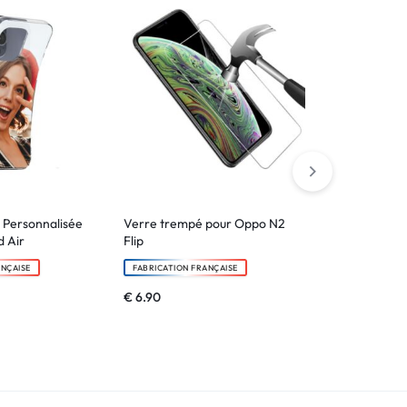
 Personnalisée
Verre trempé pour Oppo N2
Coque Bords
 Air
Flip
Personnalisé
ANÇAISE
FABRICATION FRANÇAISE
FABRICATION F
€
6.90
€
14.90