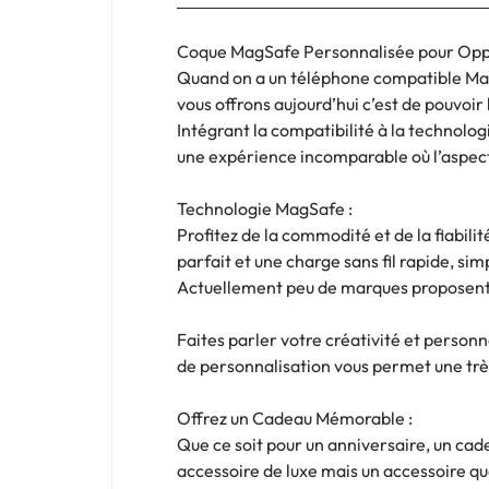
:
C'EST
Coque MagSafe Personnalisée pour Oppo Fi
Quand on a un téléphone compatible MagS
NOUS
vous offrons aujourd’hui c’est de pouvoir
Intégrant la compatibilité à la technol
!
une expérience incomparable où l’aspect 
ET
Technologie MagSafe :
Profitez de la commodité et de la fiabil
POUR
parfait et une charge sans fil rapide, simp
TOUS
Actuellement peu de marques proposent l
BUDGETS
Faites parler votre créativité et person
de personnalisation vous permet une très
C'EST
Offrez un Cadeau Mémorable :
NOUS
Que ce soit pour un anniversaire, un ca
accessoire de luxe mais un accessoire qu