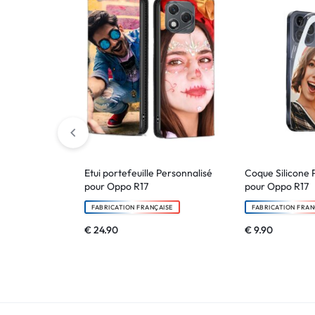
Etui portefeuille Personnalisé
Coque Silicone 
pour Oppo R17
pour Oppo R17
FABRICATION FRANÇAISE
FABRICATION FRAN
€
24.90
€
9.90