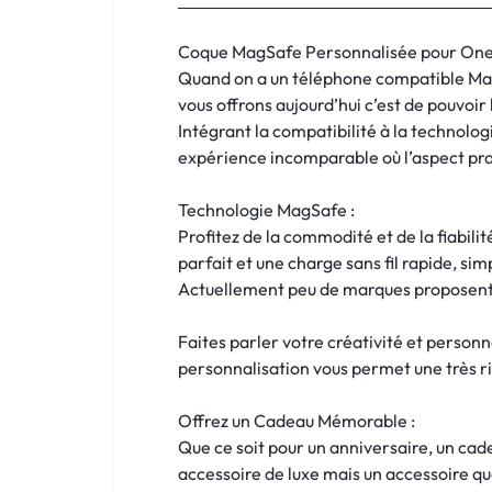
:
C'EST
Coque MagSafe Personnalisée pour OnePlus
Quand on a un téléphone compatible MagS
NOUS
vous offrons aujourd’hui c’est de pouvoir
Intégrant la compatibilité à la technol
!
expérience incomparable où l’aspect prat
ET
Technologie MagSafe :
Profitez de la commodité et de la fiabil
POUR
parfait et une charge sans fil rapide, simp
TOUS
Actuellement peu de marques proposent l
BUDGETS
Faites parler votre créativité et person
personnalisation vous permet une très ri
C'EST
Offrez un Cadeau Mémorable :
NOUS
Que ce soit pour un anniversaire, un ca
accessoire de luxe mais un accessoire qu