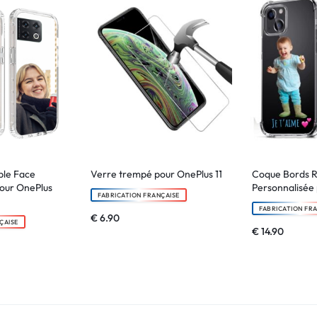
le Face
Verre trempé pour OnePlus 11
Coque Bords 
pour OnePlus
Personnalisée 
FABRICATION FRANÇAISE
FABRICATION FR
€
6.90
ÇAISE
€
14.90