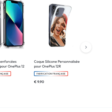
Renforcées
Coque Silicone Personnalisée
Coque Bords
pour OnePlus 12
pour OnePlus 12R
Personnalisé
ANÇAISE
FABRICATION FRANÇAISE
FABRICATION F
€
9.90
€
14.90