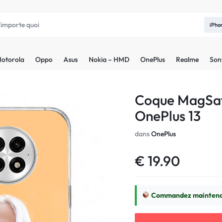
iPho
otorola
Oppo
Asus
Nokia – HMD
OnePlus
Realme
Son
Coque MagSaf
OnePlus 13
dans
OnePlus
€
19.90
Commandez maintenan