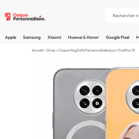
Catégories
COQUEPERSONNALISÉE.FR
LES
Apple
Samsung
Xiaomi
Huawei & Honor
Google Pixel
M
PLUS
Apple
Accueil
»
Shop
»
Coque MagSafe Personnalisée pour OnePlus 13
BELLES
Samsung
COQUES
Xiaomi
PERSONNALISÉES
C'EST
Huawei & Honor
NOUS
Google Pixel
!
Motorola
MADE