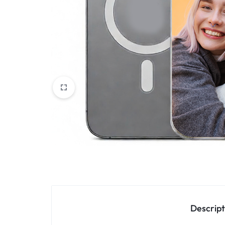
Oppo
IN
Asus
FRANCE
C'EST
Nokia – HMD
NOUS
OnePlus
!
Realme
POUR
Sony
TOUS
Vivo
LES
STYLES
Autres marques
Descript