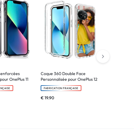
Renforcées
Coque 360 Double Face
Verre trempé
pour OnePlus 11
Personnalisée pour OnePlus 12
one
ANÇAISE
FABRICATION FRANÇAISE
FABRICATION F
€
19.90
€
6.90