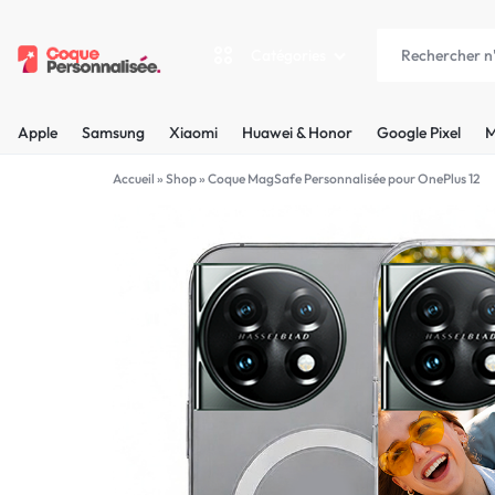
Catégories
COQUEPERSONNALISÉE.FR
LES
Apple
Samsung
Xiaomi
Huawei & Honor
Google Pixel
M
PLUS
Apple
Accueil
»
Shop
»
Coque MagSafe Personnalisée pour OnePlus 12
BELLES
Samsung
COQUES
Xiaomi
PERSONNALISÉES
C'EST
Huawei & Honor
NOUS
Google Pixel
!
Motorola
MADE