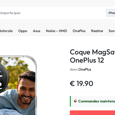
iPho
otorola
Oppo
Asus
Nokia – HMD
OnePlus
Realme
Son
Coque MagSaf
OnePlus 12
dans
OnePlus
€
19.90
Commandez maintenan