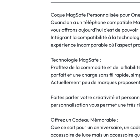
:
C'EST
Coque MagSafe Personnalisée pour OnePlus
Quand on a un téléphone compatible MagS
NOUS
vous offrons aujourd’hui c’est de pouvoir
Intégrant la compatibilité à la technol
!
expérience incomparable où l’aspect prat
ET
Technologie MagSafe :
Profitez de la commodité et de la fiabil
POUR
parfait et une charge sans fil rapide, simp
TOUS
Actuellement peu de marques proposent l
BUDGETS
Faites parler votre créativité et person
personnalisation vous permet une très ri
C'EST
Offrez un Cadeau Mémorable :
NOUS
Que ce soit pour un anniversaire, un ca
accessoire de luxe mais un accessoire qu