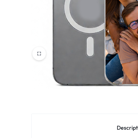
Oppo
IN
Asus
FRANCE
C'EST
Nokia – HMD
NOUS
OnePlus
!
Realme
POUR
Sony
TOUS
Vivo
LES
STYLES
Autres marques
Descript