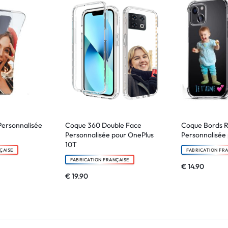
Personnalisée
Coque 360 Double Face
Coque Bords 
Personnalisée pour OnePlus
Personnalisée 
10T
ÇAISE
FABRICATION FR
FABRICATION FRANÇAISE
€
14.90
€
19.90