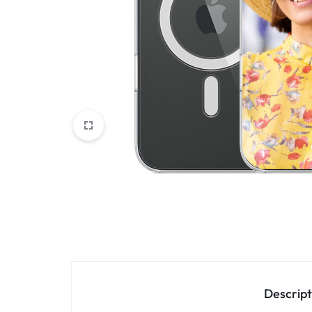
Oppo
IN
Asus
FRANCE
C'EST
Nokia – HMD
NOUS
OnePlus
!
Realme
POUR
Sony
TOUS
Vivo
LES
STYLES
Autres marques
Descript