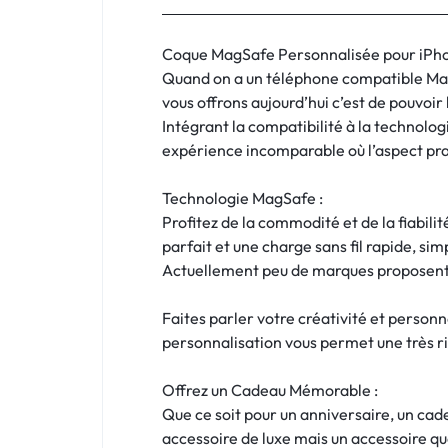
:
C'EST
Coque MagSafe Personnalisée pour iPhone 
Quand on a un téléphone compatible MagS
NOUS
vous offrons aujourd’hui c’est de pouvoir
Intégrant la compatibilité à la technol
!
expérience incomparable où l’aspect prat
ET
Technologie MagSafe :
POUR
Profitez de la commodité et de la fiabil
parfait et une charge sans fil rapide, simp
TOUS
Actuellement peu de marques proposent l
BUDGETS
Faites parler votre créativité et person
personnalisation vous permet une très ri
C'EST
Offrez un Cadeau Mémorable :
NOUS
Que ce soit pour un anniversaire, un ca
accessoire de luxe mais un accessoire qu