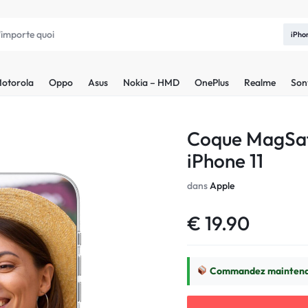
iPho
otorola
Oppo
Asus
Nokia – HMD
OnePlus
Realme
Son
Coque MagSaf
iPhone 11
dans
Apple
€
19.90
Commandez maintenan