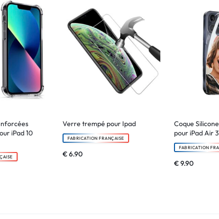
enforcées
Verre trempé pour Ipad
Coque Silicone
our iPad 10
pour iPad Air 3
FABRICATION FRANÇAISE
FABRICATION FR
€
6.90
ÇAISE
€
9.90