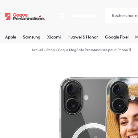
Catégories
COQUEPERSONNALISÉE.FR
LES
Apple
Samsung
Xiaomi
Huawei & Honor
Google Pixel
M
PLUS
Apple
Accueil
»
Shop
»
Coque MagSafe Personnalisée pour iPhone 11
BELLES
Samsung
COQUES
Xiaomi
PERSONNALISÉES
C'EST
Huawei & Honor
NOUS
Google Pixel
!
Motorola
MADE