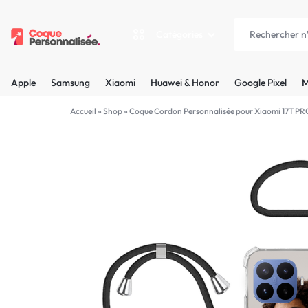
Catégories
COQUEPERSONNALISÉE.FR
LES
Apple
Samsung
Xiaomi
Huawei & Honor
Google Pixel
M
PLUS
Apple
Accueil
»
Shop
»
Coque Cordon Personnalisée pour Xiaomi 17T P
BELLES
Samsung
COQUES
Xiaomi
PERSONNALISÉES
C'EST
Huawei & Honor
NOUS
Google Pixel
!
Motorola
MADE