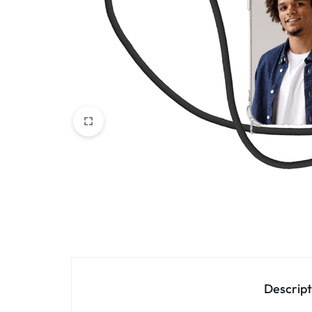
Oppo
IN
Asus
FRANCE
C'EST
Nokia – HMD
NOUS
OnePlus
!
Realme
POUR
Sony
TOUS
Vivo
LES
STYLES
Autres marques
Descript