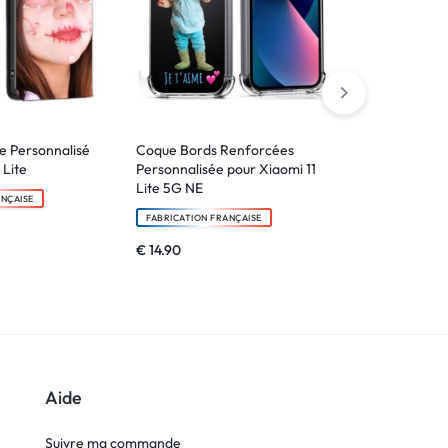
le Personnalisé
Coque Bords Renforcées
Coque Bords
 Lite
Personnalisée pour Xiaomi 11
Personnalisé
Lite 5G NE
ANÇAISE
FABRICATION F
FABRICATION FRANÇAISE
€
14.90
€
14.90
Aide
Suivre ma commande