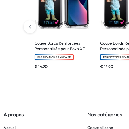
Coque Bords Renforcées
Coque Bords R
Personnalisée pour Poxo X7
Personnalisée p
FABRICATION FRANÇAISE
FABRICATION FRAN
€
14.90
€
14.90
À propos
Nos catégories
Accueil
Coque silicone