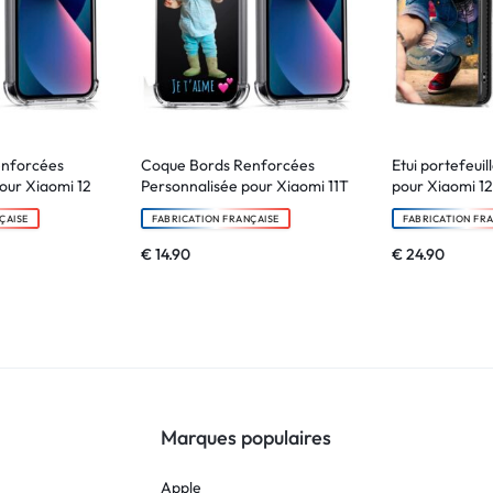
enforcées
Coque Bords Renforcées
Etui portefeuil
our Xiaomi 12
Personnalisée pour Xiaomi 11T
pour Xiaomi 12
ÇAISE
FABRICATION FRANÇAISE
FABRICATION FR
€
14.90
€
24.90
Marques populaires
Apple