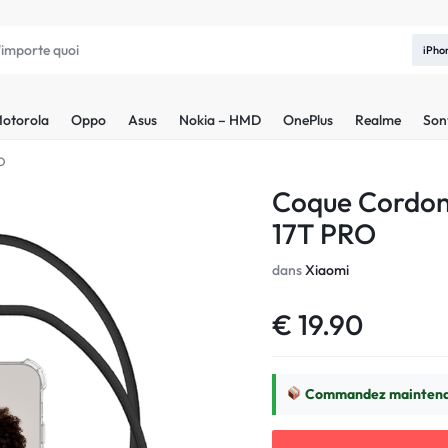
iPho
otorola
Oppo
Asus
Nokia – HMD
OnePlus
Realme
Son
RO
Coque Cordon
17T PRO
dans
Xiaomi
€
19.90
Commandez maintenan