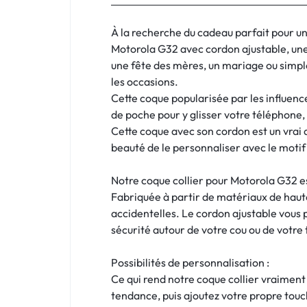
:
C'EST
À la recherche du cadeau parfait pour un
Motorola G32 avec cordon ajustable, une 
NOUS
une fête des mères, un mariage ou simple
les occasions.
!
Cette coque popularisée par les influence
de poche pour y glisser votre téléphone
ET
Cette coque avec son cordon est un vrai 
beauté de le personnaliser avec le motif 
POUR
TOUS
Notre coque collier pour Motorola G32 es
Fabriquée à partir de matériaux de haute
BUDGETS
accidentelles. Le cordon ajustable vous 
sécurité autour de votre cou ou de votre t
C'EST
Possibilités de personnalisation :
NOUS
Ce qui rend notre coque collier vraiment
tendance, puis ajoutez votre propre touc