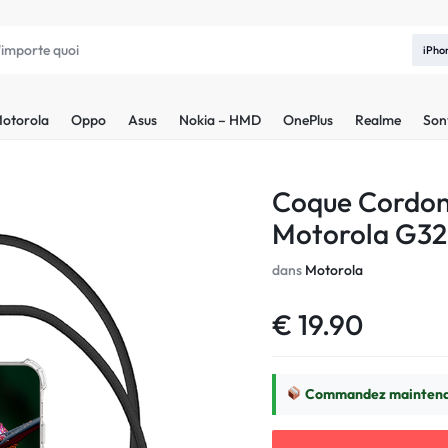
iPho
otorola
Oppo
Asus
Nokia – HMD
OnePlus
Realme
Son
Coque Cordon
Motorola G32
dans
Motorola
€
19.90
Commandez maintenan