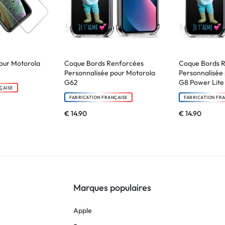
our Motorola
Coque Bords Renforcées
Coque Bords 
Personnalisée pour Motorola
Personnalisée
G62
G8 Power Lite
ÇAISE
FABRICATION FRANÇAISE
FABRICATION FR
€
14.90
€
14.90
Marques populaires
Apple