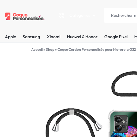
Catégories
COQUEPERSONNALISÉE.FR
LES
Apple
Samsung
Xiaomi
Huawei & Honor
Google Pixel
M
PLUS
Apple
Accueil
»
Shop
»
Coque Cordon Personnalisée pour Motorola G32
BELLES
Samsung
COQUES
Xiaomi
PERSONNALISÉES
C'EST
Huawei & Honor
NOUS
Google Pixel
!
Motorola
MADE