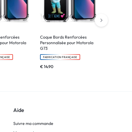
Renforcées
Coque Bords Renforcées
Coque Bords
 pour Motorola
Personnalisée pour Motorola
Personnalisé
G73
G82
ANÇAISE
FABRICATION FRANÇAISE
FABRICATION F
€
14.90
€
14.90
Aide
Suivre ma commande