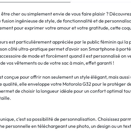
 être cher ou simplement envie de vous faire plaisir ? Découvre
fusion ingénieuse de style, de fonctionnalité et de personnalisa
ment pour exprimer votre amour et votre gratitude, cette coque 
urs est particulièrement appréciée par le public féminin qui la 
, son côté ultra-pratique permet d’avoir son Smartphone à port
accessoire de mode et forcément quand il est personnalisé on ve
de vos vêtements ou de votre sac à main, effet garanti !
t conçue pour offrir non seulement un style élégant, mais aussi 
 qualité, elle enveloppe votre Motorola G32 pour le protéger de
permet de choisir la longueur idéale pour un confort optimal to
aille.
 unique, c’est sa possibilité de personnalisation. Choisissez pa
he personnelle en téléchargeant une photo, un design ou un text