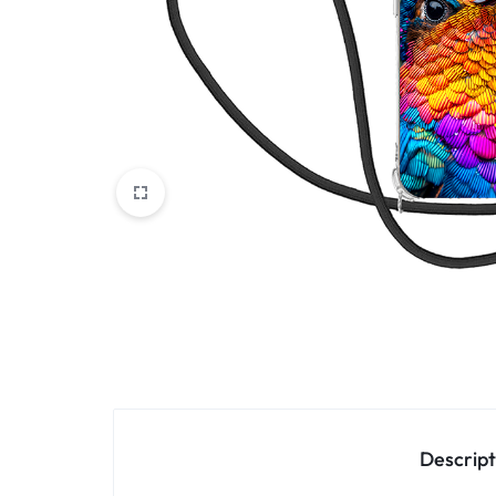
Oppo
IN
Asus
FRANCE
C'EST
Nokia – HMD
NOUS
OnePlus
!
Realme
POUR
Sony
TOUS
Vivo
LES
STYLES
Autres marques
Descript