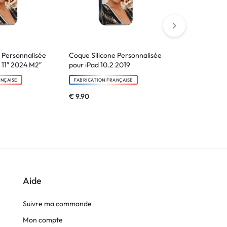
 Personnalisée
Coque Silicone Personnalisée
Coque Silico
6 11″ 2024 M2″
pour iPad 10.2 2019
pour Ipad
ANÇAISE
FABRICATION FRANÇAISE
FABRICATION F
€
9.90
€
9.90
Aide
Suivre ma commande
Mon compte