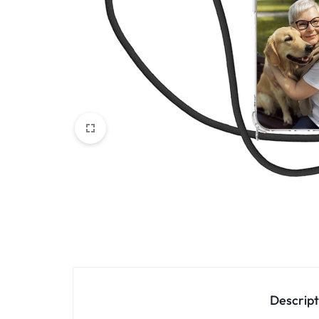
Oppo
IN
Asus
FRANCE
C'EST
Nokia – HMD
NOUS
OnePlus
!
Realme
POUR
Sony
TOUS
Vivo
LES
STYLES
Autres marques
Descript