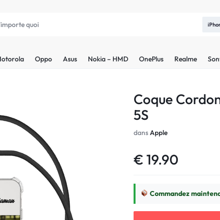
iPho
otorola
Oppo
Asus
Nokia – HMD
OnePlus
Realme
Son
Coque Cordon 
5S
dans
Apple
€
19.90
Commandez maintenan