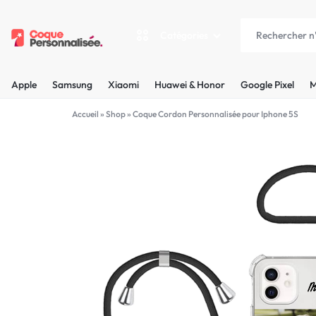
Catégories
COQUEPERSONNALISÉE.FR
LES
Apple
Samsung
Xiaomi
Huawei & Honor
Google Pixel
M
PLUS
Apple
Accueil
»
Shop
»
Coque Cordon Personnalisée pour Iphone 5S
BELLES
Samsung
COQUES
Xiaomi
PERSONNALISÉES
C'EST
Huawei & Honor
NOUS
Google Pixel
!
Motorola
MADE