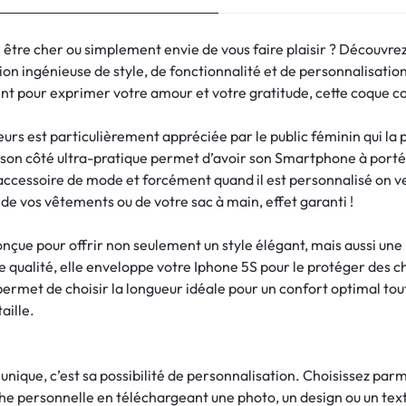
 être cher ou simplement envie de vous faire plaisir ? Découvre
ion ingénieuse de style, de fonctionnalité et de personnalisation
 pour exprimer votre amour et votre gratitude, cette coque coll
urs est particulièrement appréciée par le public féminin qui la 
, son côté ultra-pratique permet d’avoir son Smartphone à port
accessoire de mode et forcément quand il est personnalisé on ve
de vos vêtements ou de votre sac à main, effet garanti !
onçue pour offrir non seulement un style élégant, mais aussi une 
 qualité, elle enveloppe votre Iphone 5S pour le protéger des ch
permet de choisir la longueur idéale pour un confort optimal to
aille.
 unique, c’est sa possibilité de personnalisation. Choisissez pa
he personnelle en téléchargeant une photo, un design ou un text