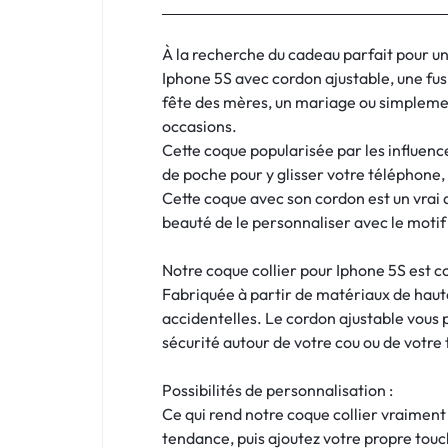
:
C'EST
À la recherche du cadeau parfait pour un
Iphone 5S avec cordon ajustable, une fus
NOUS
fête des mères, un mariage ou simplement
occasions.
!
Cette coque popularisée par les influence
ET
de poche pour y glisser votre téléphone
Cette coque avec son cordon est un vrai 
POUR
beauté de le personnaliser avec le motif 
TOUS
Notre coque collier pour Iphone 5S est c
Fabriquée à partir de matériaux de haute
BUDGETS
accidentelles. Le cordon ajustable vous 
sécurité autour de votre cou ou de votre t
C'EST
Possibilités de personnalisation :
NOUS
Ce qui rend notre coque collier vraiment
tendance, puis ajoutez votre propre touc