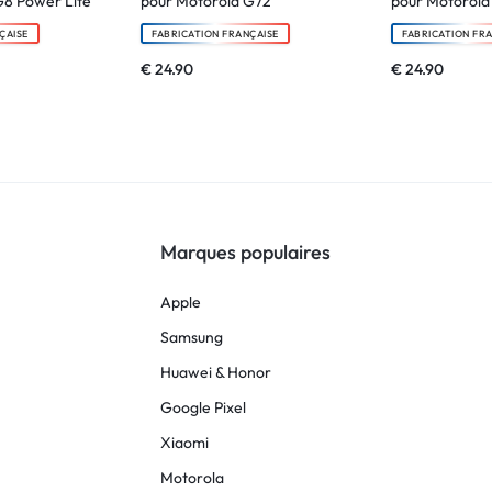
G8 Power Lite
pour Motorola G72
pour Motorol
ÇAISE
FABRICATION FRANÇAISE
FABRICATION FR
€
24.90
€
24.90
Marques populaires
Apple
Samsung
Huawei & Honor
Google Pixel
Xiaomi
Motorola