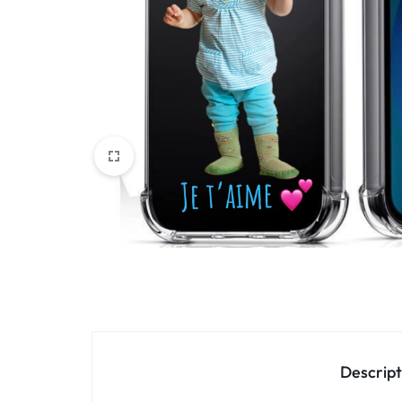
Oppo
IN
Asus
FRANCE
C'EST
Nokia – HMD
NOUS
OnePlus
!
Realme
POUR
Sony
TOUS
Vivo
LES
STYLES
Autres marques
Descript