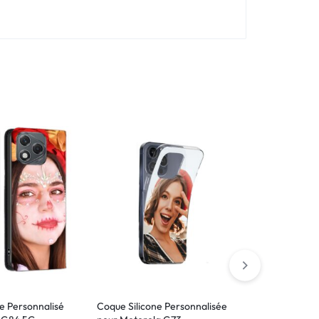
le Personnalisé
Coque Silicone Personnalisée
Verre trempé