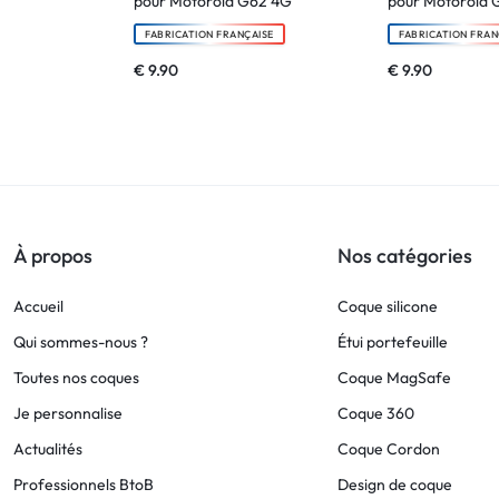
pour Motorola G62 4G
pour Motorola 
FABRICATION FRANÇAISE
FABRICATION FRAN
€
9.90
€
9.90
À propos
Nos catégories
Accueil
Coque silicone
Qui sommes-nous ?
Étui portefeuille
Toutes nos coques
Coque MagSafe
Je personnalise
Coque 360
Actualités
Coque Cordon
Professionnels BtoB
Design de coque