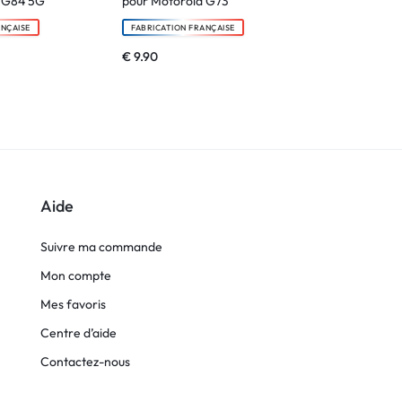
a G84 5G
pour Motorola G73
G84
ANÇAISE
FABRICATION FRANÇAISE
FABRICATION F
€
9.90
€
6.90
Aide
Suivre ma commande
Mon compte
Mes favoris
Centre d’aide
Contactez-nous