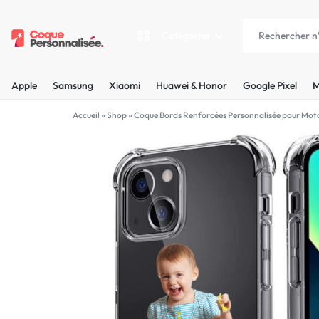
Catégories
COQUEPERSONNALISÉE.FR
LES
Apple
Samsung
Xiaomi
Huawei & Honor
Google Pixel
M
PLUS
Apple
Accueil
»
Shop
»
Coque Bords Renforcées Personnalisée pour Mot
BELLES
Samsung
COQUES
Xiaomi
PERSONNALISÉES
C'EST
Huawei & Honor
NOUS
Google Pixel
!
Motorola
MADE