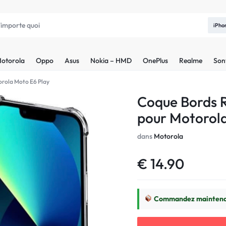
iPho
otorola
Oppo
Asus
Nokia – HMD
OnePlus
Realme
Son
orola Moto E6 Play
Coque Bords R
pour Motorol
dans
Motorola
€
14.90
Commandez maintenan