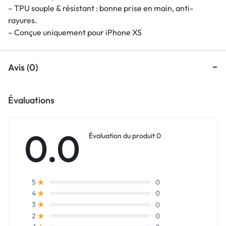
– TPU souple & résistant : bonne prise en main, anti-
rayures.
– Conçue uniquement pour iPhone XS
Avis (0)
Évaluations
0.0
Évaluation du produit 0
0
5
0
4
0
3
0
2