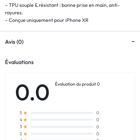
– TPU souple & résistant : bonne prise en main, anti-
rayures.
– Conçue uniquement pour iPhone XR
Avis (0)
Évaluations
0.0
Évaluation du produit 0
0
5
0
4
0
3
0
2