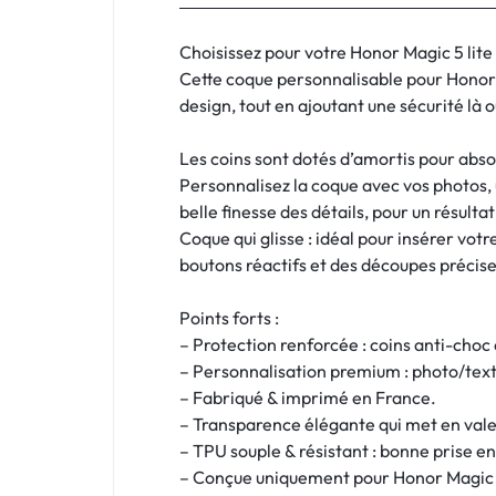
:
C'EST
Choisissez pour votre Honor Magic 5 lite
Cette coque personnalisable pour Honor 
NOUS
design, tout en ajoutant une sécurité là 
!
Les coins sont dotés d’amortis pour absor
Personnalisez la coque avec vos photos, u
ET
belle finesse des détails, pour un résultat
Coque qui glisse : idéal pour insérer vo
POUR
boutons réactifs et des découpes précise
TOUS
Points forts :
BUDGETS
– Protection renforcée : coins anti-choc
– Personnalisation premium : photo/texte
C'EST
– Fabriqué & imprimé en France.
– Transparence élégante qui met en vale
NOUS
– TPU souple & résistant : bonne prise en
– Conçue uniquement pour Honor Magic 5