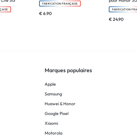
 Lite 5G
pour Honor 30
FABRICATION FRANÇAISE
ÇAISE
FABRICATION FR
€
6.90
€
24.90
Marques populaires
Apple
Samsung
Huawei & Honor
Google Pixel
Xiaomi
Motorola