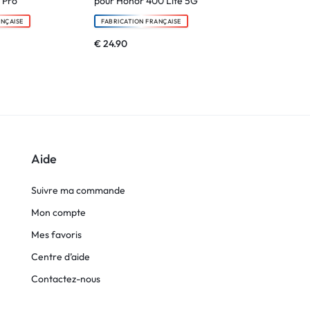
 Pro
pour Honor 400 Lite 5G
pour Honor 
ANÇAISE
FABRICATION FRANÇAISE
FABRICATION F
€
24.90
€
24.90
Aide
Suivre ma commande
Mon compte
Mes favoris
Centre d’aide
Contactez-nous