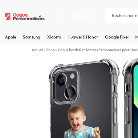
Catégories
COQUEPERSONNALISÉE.FR
LES
Apple
Samsung
Xiaomi
Huawei & Honor
Google Pixel
M
PLUS
Apple
Accueil
»
Shop
»
Coque Bords Renforcées Personnalisée pour Hono
BELLES
Samsung
COQUES
Xiaomi
PERSONNALISÉES
C'EST
Huawei & Honor
NOUS
Google Pixel
!
Motorola
MADE