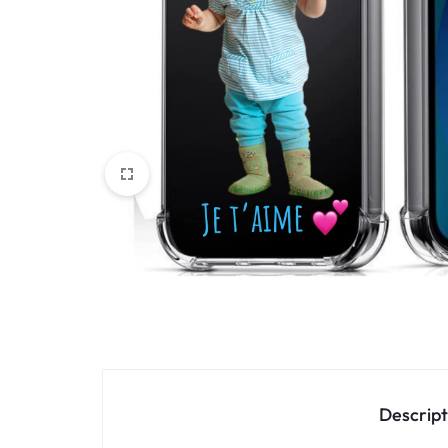
Oppo
IN
Asus
FRANCE
C'EST
Nokia – HMD
NOUS
OnePlus
!
Realme
POUR
Sony
TOUS
Vivo
LES
STYLES
Autres marques
Descript