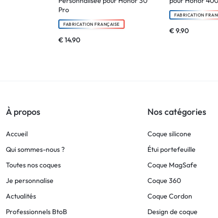
Personnalisée pour Honor 30
pour Honor 400
Pro
FABRICATION FRAN
FABRICATION FRANÇAISE
€
9.90
€
14.90
À propos
Nos catégories
Accueil
Coque silicone
Qui sommes-nous ?
Étui portefeuille
Toutes nos coques
Coque MagSafe
Je personnalise
Coque 360
Actualités
Coque Cordon
Professionnels BtoB
Design de coque