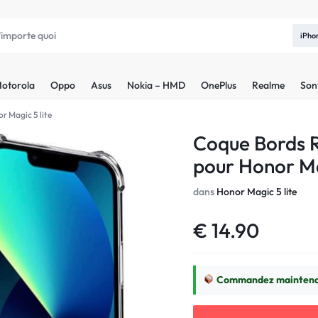
iPho
otorola
Oppo
Asus
Nokia – HMD
OnePlus
Realme
Son
r Magic 5 lite
Coque Bords R
pour Honor Ma
dans
Honor Magic 5 lite
€
14.90
Commandez maintenan