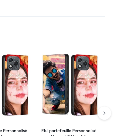
le Personnalisé
Etui portefeuille Personnalisé
Etui portefeu