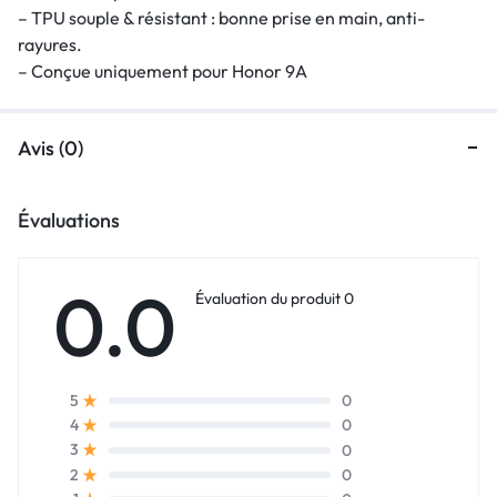
– TPU souple & résistant : bonne prise en main, anti-
rayures.
– Conçue uniquement pour Honor 9A
Avis (0)
Évaluations
0.0
Évaluation du produit 0
0
5
0
4
0
3
0
2