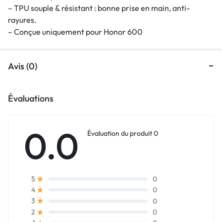
– TPU souple & résistant : bonne prise en main, anti-
rayures.
– Conçue uniquement pour Honor 600
Avis (0)
Évaluations
0.0
Évaluation du produit 0
0
5
0
4
0
3
0
2