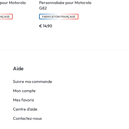
 pour Motorola
Personnalisée pour Motorola
G84
G82
FABRICATION F
ANÇAISE
FABRICATION FRANÇAISE
€
6.90
€
14.90
Aide
Suivre ma commande
Mon compte
Mes favoris
Centre d’aide
Contactez-nous