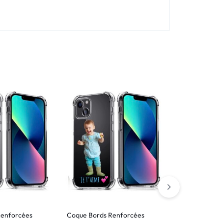
Renforcées
Coque Bords Renforcées
Verre trempé