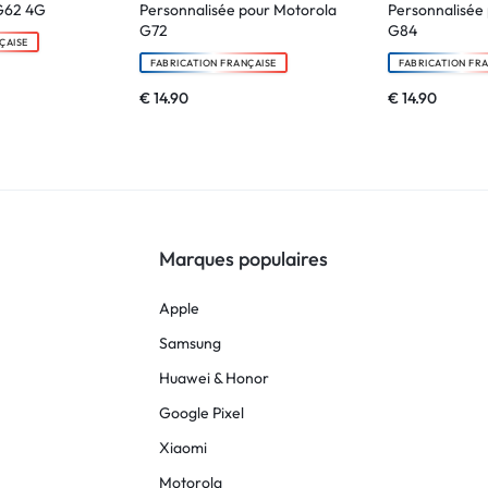
G62 4G
Personnalisée pour Motorola
Personnalisée
G72
G84
ÇAISE
FABRICATION FRANÇAISE
FABRICATION FR
€
14.90
€
14.90
Marques populaires
Apple
Samsung
Huawei & Honor
Google Pixel
Xiaomi
Motorola