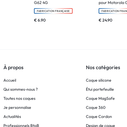
G62 4G
pour Motorola 
FABRICATION FRANÇAISE
FABRICATION FRAN
€
6.90
€
24.90
À propos
Nos catégories
Accueil
Coque silicone
Qui sommes-nous ?
Étui portefeuille
Toutes nos coques
Coque MagSafe
Je personnalise
Coque 360
Actualités
Coque Cordon
Professionnels BtoB
Design de coque