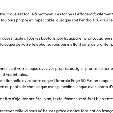
otre coque est facile à nettoyer. Les taches s’effacent facilemen
toujours propre et impeccable, quel que soit l’endroit où vous l
accès facile à tous les boutons, ports, appareil photo, capteurs
a coque de votre téléphone, vous permettant ainsi de profiter p
nalisant votre coque avec vos propres designs, photos ou textes
nt vos initiales.
fonctionnelle avec notre coque Motorola Edge 50 Fusion suppor
ien ou photo de chat, coque avec punchline, coque avec photo d
mettra d’ajouter arrière-plan, texte, formes, motifs et bien ent
evez celle-ci sous 48 heures grâce à notre fabrication frança