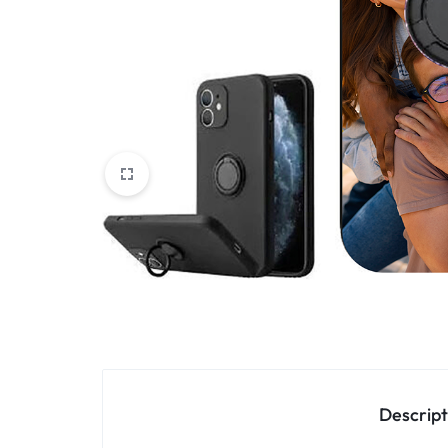
Oppo
IN
Asus
FRANCE
C'EST
Nokia – HMD
NOUS
OnePlus
!
Realme
POUR
Sony
TOUS
Vivo
LES
STYLES
Autres marques
Descript