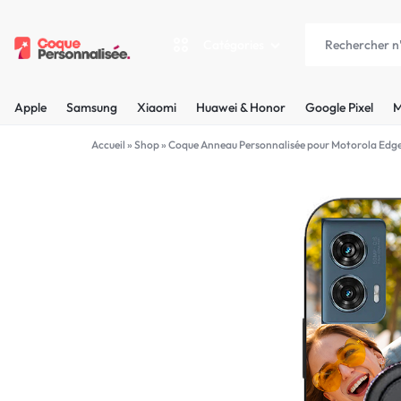
Catégories
COQUEPERSONNALISÉE.FR
LES
Apple
Samsung
Xiaomi
Huawei & Honor
Google Pixel
M
PLUS
Apple
Accueil
»
Shop
»
Coque Anneau Personnalisée pour Motorola Edge
BELLES
Samsung
COQUES
Xiaomi
PERSONNALISÉES
C'EST
Huawei & Honor
NOUS
Google Pixel
!
Motorola
MADE