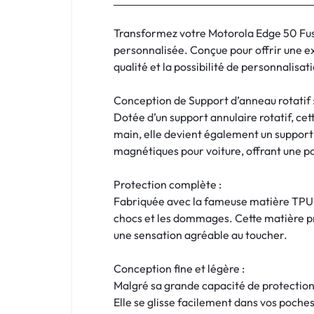
:
C'EST
Transformez votre Motorola Edge 50 Fus
personnalisée. Conçue pour offrir une ex
NOUS
qualité et la possibilité de personnalisa
!
Conception de Support d’anneau rotatif 
Dotée d’un support annulaire rotatif, ce
ET
main, elle devient également un support p
magnétiques pour voiture, offrant une p
POUR
TOUS
Protection complète :
Fabriquée avec la fameuse matière TPU di
BUDGETS
chocs et les dommages. Cette matière pré
une sensation agréable au toucher.
C'EST
Conception fine et légère :
NOUS
Malgré sa grande capacité de protection,
Elle se glisse facilement dans vos poches