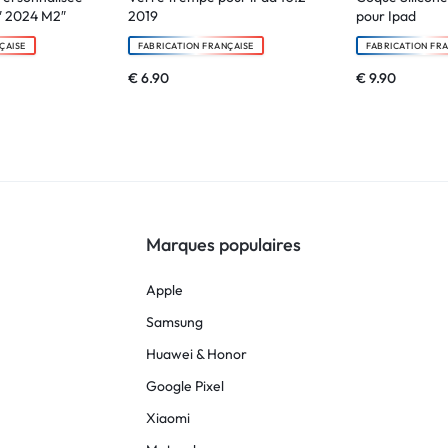
3″ 2024 M2″
2019
pour Ipad
ÇAISE
FABRICATION FRANÇAISE
FABRICATION FR
€
6.90
€
9.90
Marques populaires
Apple
Samsung
Huawei & Honor
Google Pixel
Xiaomi