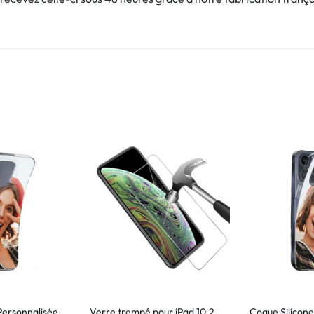
Personnalisée
Verre trempé pour iPad 10.2
Coque Silicone