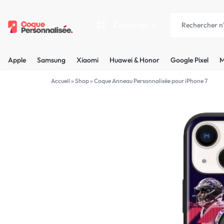
Catégories
COQUEPERSONNALISÉE.FR
LES
Apple
Samsung
Xiaomi
Huawei & Honor
Google Pixel
M
PLUS
Apple
Accueil
»
Shop
»
Coque Anneau Personnalisée pour iPhone 7
BELLES
Samsung
COQUES
Xiaomi
PERSONNALISÉES
C'EST
Huawei & Honor
NOUS
Google Pixel
!
Motorola
MADE