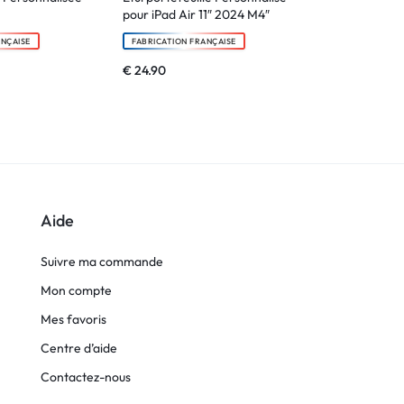
pour iPad Air 11″ 2024 M4″
FABRICATION F
ANÇAISE
FABRICATION FRANÇAISE
€
6.90
€
24.90
Aide
Suivre ma commande
Mon compte
Mes favoris
Centre d’aide
Contactez-nous