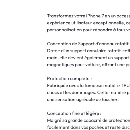
:
C'EST
Transformez votre iPhone 7 en un access
expérience utilisateur exceptionnelle, ce
NOUS
personnalisation pour répondre à tous v
!
Conception de Support d’anneau rotatif 
ET
Dotée d’un support annulaire rotatif, ce
main, elle devient également un support p
POUR
magnétiques pour voiture, offrant une p
TOUS
Protection complète :
Fabriquée avec la fameuse matière TPU di
BUDGETS
chocs et les dommages. Cette matière pré
une sensation agréable au toucher.
C'EST
Conception fine et légère :
NOUS
Malgré sa grande capacité de protection, 
facilement dans vos poches et reste discr