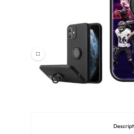
Oppo
IN
Asus
FRANCE
C'EST
Nokia – HMD
NOUS
OnePlus
!
Realme
POUR
Sony
TOUS
Vivo
LES
STYLES
Autres marques
Descript