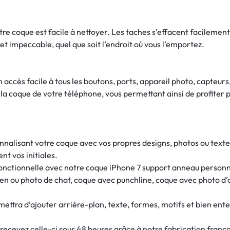
otre coque est facile à nettoyer. Les taches s’effacent facilemen
et impeccable, quel que soit l’endroit où vous l’emportez.
accès facile à tous les boutons, ports, appareil photo, capteurs
a coque de votre téléphone, vous permettant ainsi de profiter p
nalisant votre coque avec vos propres designs, photos ou textes
nt vos initiales.
fonctionnelle avec notre coque iPhone 7 support anneau personn
ien ou photo de chat, coque avec punchline, coque avec photo d
mettra d’ajouter arrière-plan, texte, formes, motifs et bien ent
evez celle-ci sous 48 heures grâce à notre fabrication frança