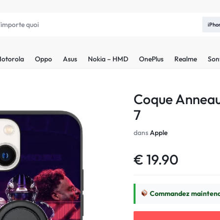
iPho
otorola
Oppo
Asus
Nokia – HMD
OnePlus
Realme
Son
Coque Anneau 
7
dans
Apple
€
19.90
Commandez maintenan