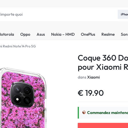
iPho
otorola
Oppo
Asus
Nokia – HMD
OnePlus
Realme
Son
mi Redmi Note 14 Pro 5G
Coque 360 Do
pour Xiaomi R
dans
Xiaomi
€
19.90
Commandez maintenan