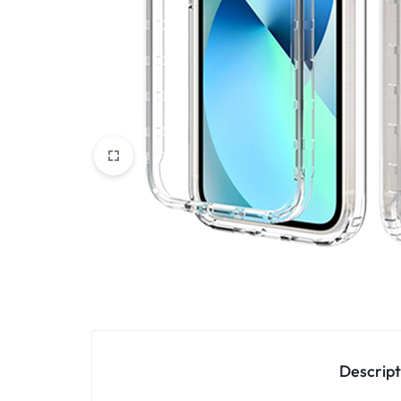
Oppo
IN
Asus
FRANCE
C'EST
Nokia – HMD
NOUS
OnePlus
!
Realme
POUR
Sony
TOUS
Vivo
LES
STYLES
Autres marques
Descript