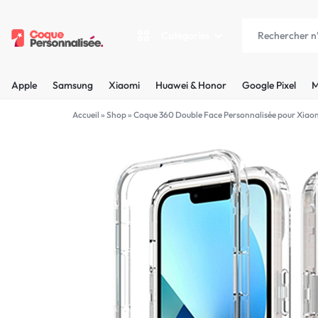
Catégories
COQUEPERSONNALISÉE.FR
LES
Apple
Samsung
Xiaomi
Huawei & Honor
Google Pixel
M
PLUS
Apple
Accueil
»
Shop
»
Coque 360 Double Face Personnalisée pour Xiao
BELLES
Samsung
COQUES
Xiaomi
PERSONNALISÉES
C'EST
Huawei & Honor
NOUS
Google Pixel
!
Motorola
MADE