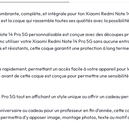
ombrante, complète, et intégrale pour ton Xiaomi Redmi Note 1
t la coque qui rassemble toutes ses qualités avec la possibilité
te 14 Pro 5G personnalisable est conçue avec des découpes préc
onc utiliser votre Xiaomi Redmi Note 14 Pro 5G sans aucune entr
 et résistants, cette coque garantit une protection à long ter
re rapidement, permettant un accès facile à votre appareil pour 
e avant de cette coque est conçue pour permettre une sensibilité d
ro 5G tout en affichant un style unique ou offrir un cadeau pe
nniversaire ou cadeau pour un professeur en fin d’année, cette c
s permettra d’y apposer image, montage photos, texte ou motif 