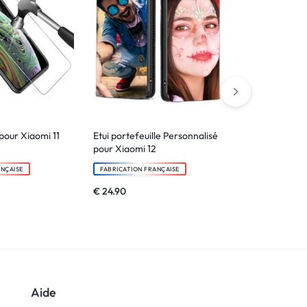
pour Xiaomi 11
Etui portefeuille Personnalisé
Etui portefeu
pour Xiaomi 12
pour Xiaomi 1
ANÇAISE
FABRICATION FRANÇAISE
FABRICATION F
€
24.90
€
24.90
Aide