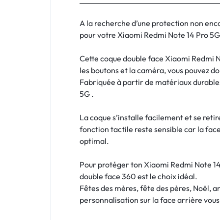
:
C'EST
A la recherche d’une protection non enc
pour votre Xiaomi Redmi Note 14 Pro 5G es
NOUS
Cette coque double face Xiaomi Redmi No
!
les boutons et la caméra, vous pouvez d
Fabriquée à partir de matériaux durables
ET
5G .
POUR
La coque s’installe facilement et se reti
TOUS
fonction tactile reste sensible car la fac
optimal.
BUDGETS
Pour protéger ton Xiaomi Redmi Note 14 P
C'EST
double face 360 est le choix idéal.
Fêtes des mères, fête des pères, Noël, a
NOUS
personnalisation sur la face arrière vou