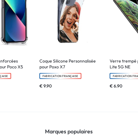
enforcées
Coque Silicone Personnalisée
Verre trempé 
pour Poco X5
pour Poxo X7
Lite 5G NE
ÇAISE
FABRICATION FRANÇAISE
FABRICATION FR
€
9.90
€
6.90
Marques populaires