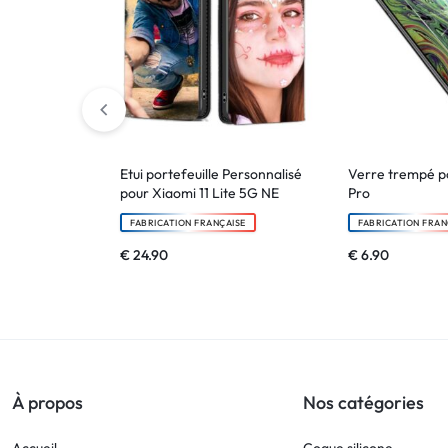
Etui portefeuille Personnalisé
Verre trempé p
pour Xiaomi 11 Lite 5G NE
Pro
FABRICATION FRANÇAISE
FABRICATION FRAN
€
24.90
€
6.90
À propos
Nos catégories