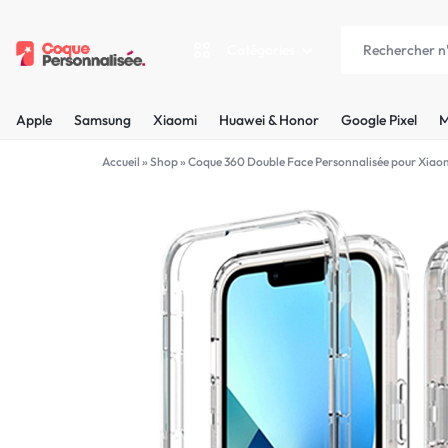
Catégories
COQUEPERSONNALISÉE.FR
LES
Apple
Samsung
Xiaomi
Huawei & Honor
Google Pixel
M
PLUS
Apple
Accueil
»
Shop
»
Coque 360 Double Face Personnalisée pour Xiao
BELLES
Samsung
COQUES
Xiaomi
PERSONNALISÉES
C'EST
Huawei & Honor
NOUS
Google Pixel
!
Motorola
MADE