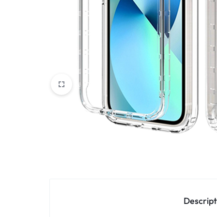
Oppo
IN
Asus
FRANCE
C'EST
Nokia – HMD
NOUS
OnePlus
!
Realme
POUR
Sony
TOUS
Vivo
LES
STYLES
Autres marques
Descript