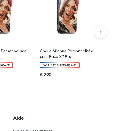
 Personnalisée
Coque Silicone Personnalisée
Coque Silico
pour Poco X7 Pro
pour Xiaomi 1
ANÇAISE
FABRICATION FRANÇAISE
FABRICATION F
€
9.90
€
9.90
Aide