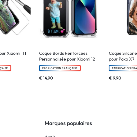
our Xiaomi 11T
Coque Bords Renforcées
Coque Silicone
Personnalisée pour Xiaomi 12
pour Poxo X7
ÇAISE
FABRICATION FRANÇAISE
FABRICATION FR
€
14.90
€
9.90
Marques populaires