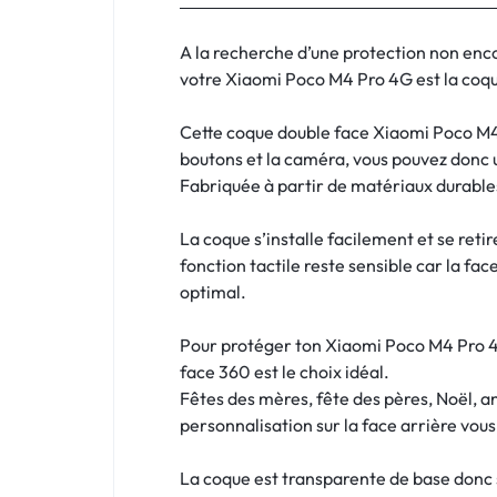
:
C'EST
A la recherche d’une protection non enc
votre Xiaomi Poco M4 Pro 4G est la coque 
NOUS
Cette coque double face Xiaomi Poco M4 
!
boutons et la caméra, vous pouvez donc 
Fabriquée à partir de matériaux durables
ET
La coque s’installe facilement et se reti
POUR
fonction tactile reste sensible car la fac
TOUS
optimal.
BUDGETS
Pour protéger ton Xiaomi Poco M4 Pro 4G
face 360 est le choix idéal.
C'EST
Fêtes des mères, fête des pères, Noël, a
personnalisation sur la face arrière vou
NOUS
La coque est transparente de base donc si