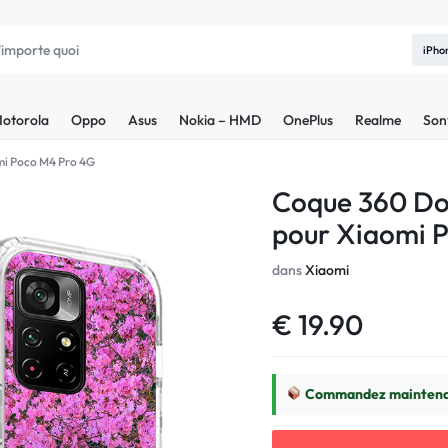
iPho
otorola
Oppo
Asus
Nokia – HMD
OnePlus
Realme
Son
mi Poco M4 Pro 4G
Coque 360 Do
pour Xiaomi 
dans
Xiaomi
€
19.90
Commandez maintenant