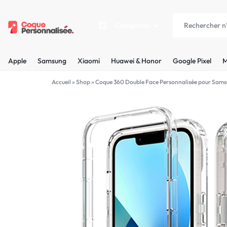
Catégories
COQUEPERSONNALISÉE.FR
LES
Apple
Samsung
Xiaomi
Huawei & Honor
Google Pixel
M
PLUS
Apple
Accueil
»
Shop
»
Coque 360 Double Face Personnalisée pour Sams
BELLES
Samsung
COQUES
Xiaomi
PERSONNALISÉES
C'EST
Huawei & Honor
NOUS
Google Pixel
!
Motorola
MADE