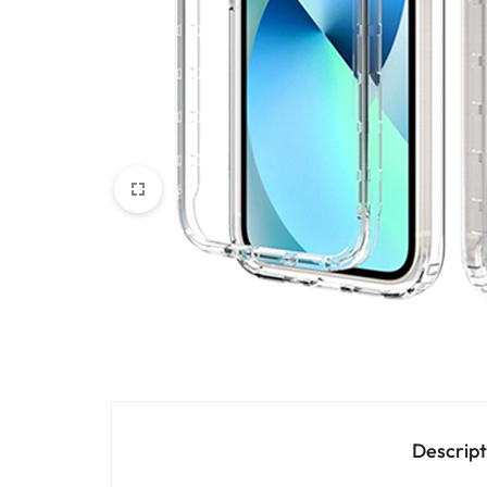
Oppo
IN
Asus
FRANCE
C'EST
Nokia – HMD
NOUS
OnePlus
!
Realme
POUR
Sony
TOUS
Vivo
LES
STYLES
Autres marques
Descript