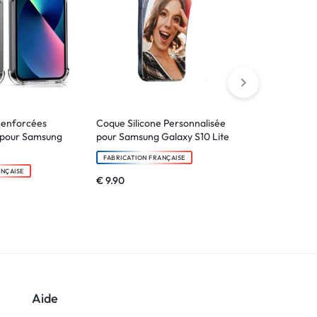
Renforcées
Coque Silicone Personnalisée
Coque Bords
 pour Samsung
pour Samsung Galaxy S10 Lite
Personnalisé
Galaxy S20 P
FABRICATION FRANÇAISE
ANÇAISE
FABRICATION F
€
9.90
€
14.90
Aide