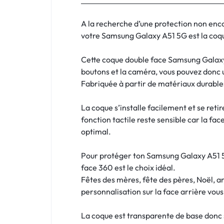
:
C'EST
A la recherche d’une protection non en
votre Samsung Galaxy A51 5G est la coque 
NOUS
Cette coque double face Samsung Galaxy 
!
boutons et la caméra, vous pouvez donc 
Fabriquée à partir de matériaux durables
ET
La coque s’installe facilement et se reti
POUR
fonction tactile reste sensible car la fac
TOUS
optimal.
BUDGETS
Pour protéger ton Samsung Galaxy A51 5G
face 360 est le choix idéal.
C'EST
Fêtes des mères, fête des pères, Noël, a
personnalisation sur la face arrière vou
NOUS
La coque est transparente de base donc si