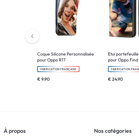
Coque Silicone Personnalisée
Etui portefeuill
pour Oppo R17
pour Oppo Find
FABRICATION FRANÇAISE
FABRICATION FRAN
€
9.90
€
24.90
À propos
Nos catégories