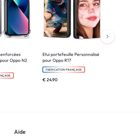
Renforcées
Etui portefeuille Personnalisé
Coque Bords
 pour Oppo N2
pour Oppo R17
Personnalisé
FABRICATION FRANÇAISE
FABRICATION F
ANÇAISE
€
24.90
€
14.90
Aide