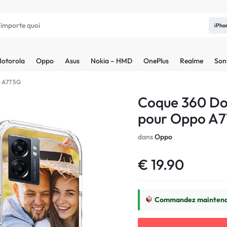
iPho
otorola
Oppo
Asus
Nokia – HMD
OnePlus
Realme
Son
o A77 5G
Coque 360 Do
pour Oppo A7
dans
Oppo
€
19.90
Commandez maintenan