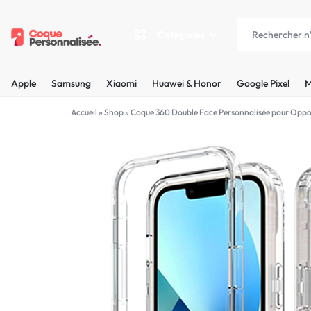
Catégories
COQUEPERSONNALISÉE.FR
LES
Apple
Samsung
Xiaomi
Huawei & Honor
Google Pixel
M
PLUS
Apple
Accueil
»
Shop
»
Coque 360 Double Face Personnalisée pour Opp
BELLES
Samsung
COQUES
Xiaomi
PERSONNALISÉES
C'EST
Huawei & Honor
NOUS
Google Pixel
!
Motorola
MADE