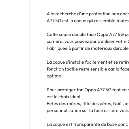
:
C'EST
A la recherche d’une protection non en
A77 5G est la coque qui rassemble toutes 
NOUS
Cette coque double face Oppo A77 5G pers
!
caméra, vous pouvez donc utiliser votre
Fabriquée à partir de matériaux durables
ET
La coque s’installe facilement et se reti
POUR
fonction tactile reste sensible car la fac
TOUS
optimal.
BUDGETS
Pour protéger ton Oppo A77 5G tout en a
est le choix idéal.
C'EST
Fêtes des mères, fête des pères, Noël, a
personnalisation sur la face arrière vou
NOUS
La coque est transparente de base donc si