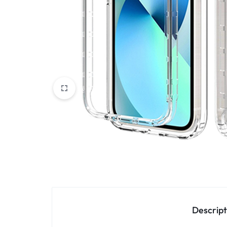
Oppo
IN
Asus
FRANCE
C'EST
Nokia – HMD
NOUS
OnePlus
!
Realme
POUR
Sony
TOUS
Vivo
LES
STYLES
Autres marques
Descript