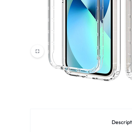
Oppo
IN
Asus
FRANCE
C'EST
Nokia – HMD
NOUS
OnePlus
!
Realme
POUR
Sony
TOUS
Vivo
LES
STYLES
Autres marques
Descript