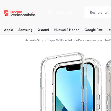
Catégories
COQUEPERSONNALISÉE.FR
LES
Apple
Samsung
Xiaomi
Huawei & Honor
Google Pixel
M
PLUS
Apple
Accueil
»
Shop
»
Coque 360 Double Face Personnalisée pour OneP
BELLES
Samsung
COQUES
Xiaomi
PERSONNALISÉES
C'EST
Huawei & Honor
NOUS
Google Pixel
!
Motorola
MADE