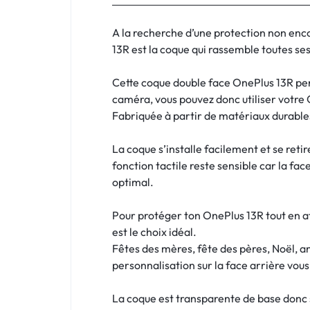
:
C'EST
A la recherche d’une protection non enc
13R est la coque qui rassemble toutes ses 
NOUS
Cette coque double face OnePlus 13R pers
!
caméra, vous pouvez donc utiliser votre
Fabriquée à partir de matériaux durables
ET
La coque s’installe facilement et se reti
POUR
fonction tactile reste sensible car la fac
TOUS
optimal.
BUDGETS
Pour protéger ton OnePlus 13R tout en af
est le choix idéal.
C'EST
Fêtes des mères, fête des pères, Noël, a
personnalisation sur la face arrière vou
NOUS
La coque est transparente de base donc si