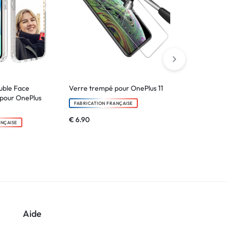
uble Face
Verre trempé pour OnePlus 11
Verre trempé
 pour OnePlus
FABRICATION FRANÇAISE
FABRICATION F
€
6.90
€
6.90
ANÇAISE
Aide