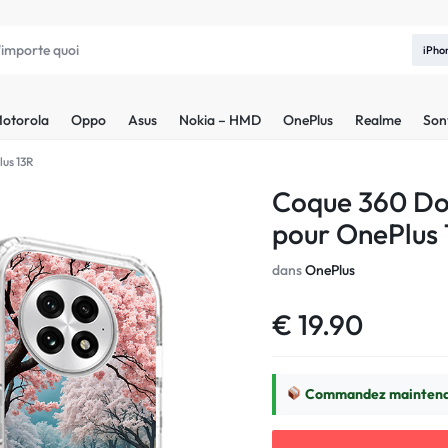
iPho
otorola
Oppo
Asus
Nokia – HMD
OnePlus
Realme
Son
lus 13R
Coque 360 Do
pour OnePlus 
dans
OnePlus
€
19.90
Commandez maintenan