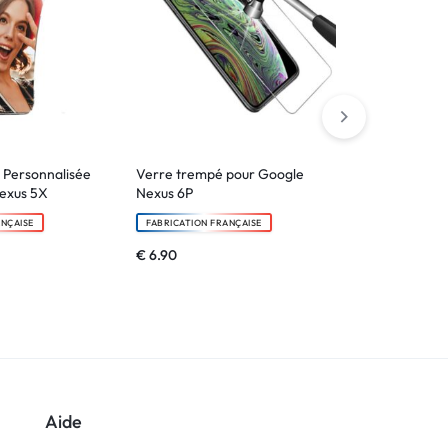
 Personnalisée
Verre trempé pour Google
Coque Bords
exus 5X
Nexus 6P
Personnalisé
Pixel 3 Lite
ANÇAISE
FABRICATION FRANÇAISE
FABRICATION F
€
6.90
€
14.90
Aide