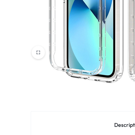
Oppo
IN
Asus
FRANCE
C'EST
Nokia – HMD
NOUS
OnePlus
!
Realme
POUR
Sony
TOUS
Vivo
LES
STYLES
Autres marques
Descript