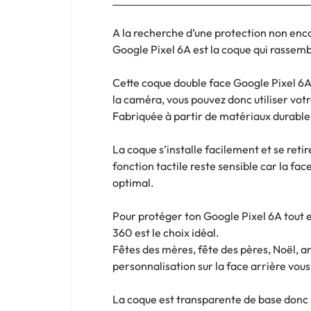
:
C'EST
A la recherche d’une protection non enc
Google Pixel 6A est la coque qui rassembl
NOUS
Cette coque double face Google Pixel 6A 
!
la caméra, vous pouvez donc utiliser vot
Fabriquée à partir de matériaux durables
ET
La coque s’installe facilement et se reti
POUR
fonction tactile reste sensible car la fac
TOUS
optimal.
BUDGETS
Pour protéger ton Google Pixel 6A tout e
360 est le choix idéal.
C'EST
Fêtes des mères, fête des pères, Noël, a
personnalisation sur la face arrière vou
NOUS
La coque est transparente de base donc si