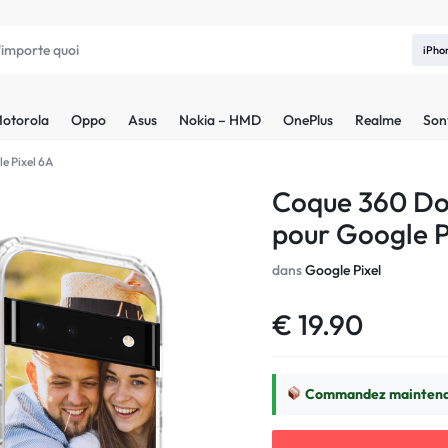
iPho
otorola
Oppo
Asus
Nokia – HMD
OnePlus
Realme
Son
e Pixel 6A
Coque 360 Do
pour Google P
dans
Google Pixel
€
19.90
Commandez maintenan