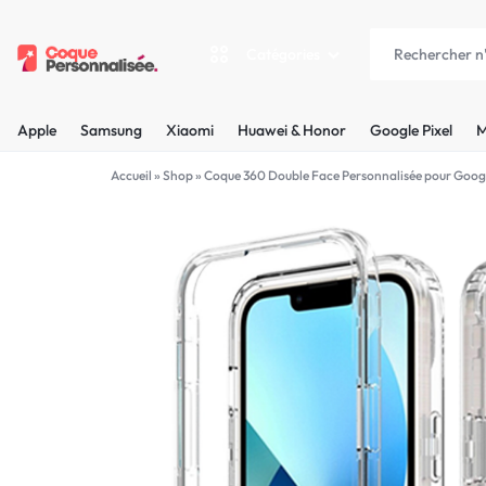
Catégories
COQUEPERSONNALISÉE.FR
LES
Apple
Samsung
Xiaomi
Huawei & Honor
Google Pixel
M
PLUS
Apple
Accueil
»
Shop
»
Coque 360 Double Face Personnalisée pour Googl
BELLES
Samsung
COQUES
Xiaomi
PERSONNALISÉES
C'EST
Huawei & Honor
NOUS
Google Pixel
!
Motorola
MADE