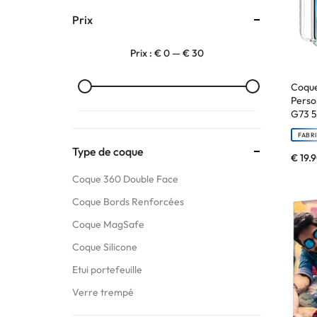
Prix
:
Prix :
€ 0
—
€ 30
C'EST
NOUS
Coque
Perso
G73 
!
FABR
ET
Type de coque
€
19.
Coque 360 Double Face
POUR
Coque Bords Renforcées
TOUS
Coque MagSafe
BUDGETS
Coque Silicone
Etui portefeuille
C'EST
Verre trempé
NOUS