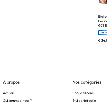
!
Etui p
LIVRAISON
Perso
G73 
48
FABR
HEURES
€
24.
!
À propos
Nos catégories
Accueil
Coque silicone
Qui sommes-nous ?
Étui portefeuille