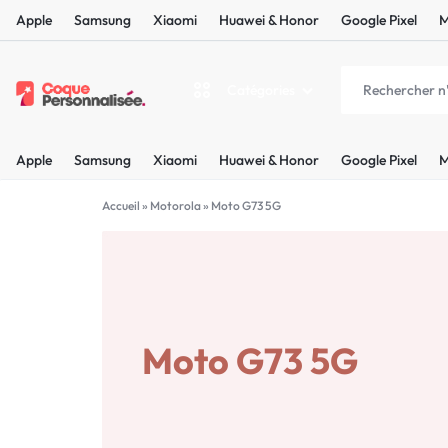
Apple
Samsung
Xiaomi
Huawei & Honor
Google Pixel
M
Catégories
COQUEPERSONNALISÉE.FR
LES
Apple
Samsung
Xiaomi
Huawei & Honor
Google Pixel
M
PLUS
Apple
BELLES
Accueil
»
Motorola
»
Moto G73 5G
Samsung
COQUES
Xiaomi
PERSONNALISÉES
C'EST
Moto G73 5G
Huawei & Honor
NOUS
Google Pixel
!