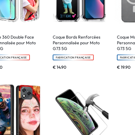
 360 Double Face
Coque Bords Renforcées
Coque M
nnalisée pour Moto
Personnalisée pour Moto
Personna
5G
G73 5G
G73 5G
ICATION FRANÇAISE
FABRICATION FRANÇAISE
FABRICATI
90
€
14.90
€
19.90