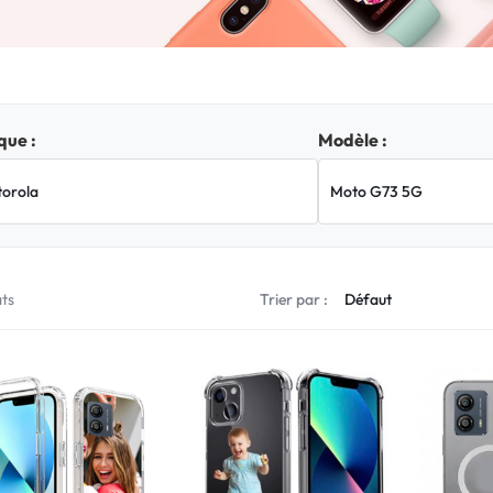
ue :
Modèle :
ats
Trier par :