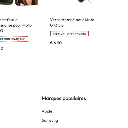
ortefeuille
Verre trempé pour Moto
nnalisé pour Moto
G73 5G
5G
FABRICATION FRANÇAISE
ICATION FRANÇAISE
€
6.90
90
Marques populaires
Apple
Samsung