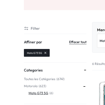
Motorola
MADE
Oppo
IN
Asus
FRANCE
Filter
Marq
C'EST
Nokia – HMD
Affiner par
Effacer tout
NOUS
OnePlus
Moto G73 5G
!
6 Résult
Realme
Categories
POUR
Sony
Toutes les Catégories
6741
TOUS
Motorola
623
Vivo
LES
Moto G73 5G
6
STYLES
Autres marques