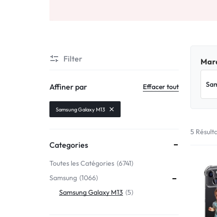
Motorola
MADE
Oppo
IN
Asus
FRANCE
Filter
Marq
C'EST
Nokia – HMD
Affiner par
Effacer tout
NOUS
OnePlus
Samsung Galaxy M13
!
5 Résult
Realme
Categories
POUR
Sony
Toutes les Catégories
6741
TOUS
Samsung
1066
Vivo
LES
Samsung Galaxy M13
5
STYLES
Autres marques