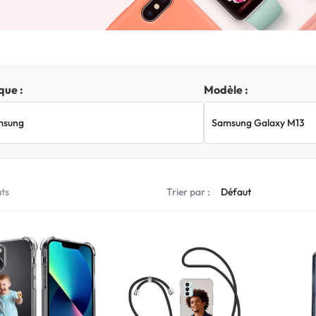
ue :
Modèle :
ats
Trier par :