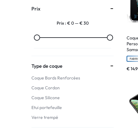
Prix
:
Prix :
€ 0
—
€ 30
C'EST
NOUS
Coque
Perso
Samsu
!
FABR
ET
Type de coque
€
14.
Coque Bords Renforcées
POUR
Coque Cordon
TOUS
Coque Silicone
BUDGETS
Etui portefeuille
Verre trempé
C'EST
NOUS