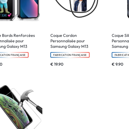
 Bords Renforcées
Coque Cordon
Coque Sil
nnalisée pour
Personnalisée pour
Personnal
ng Galaxy M13
Samsung Galaxy M13
Samsung 
ICATION FRANÇAISE
FABRICATION FRANÇAISE
FABRICATI
90
€
19.90
€
9.90